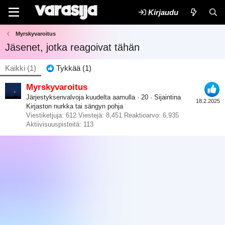
Kirjaudu
Myrskyvaroitus
Jäsenet, jotka reagoivat tähän
Kaikki
(1)
Tykkää
(1)
Myrskyvaroitus
Järjestyksenvalvoja kuudelta aamulla
·
20
·
Sijaintina
18.2.2025
Kirjaston nurkka tai sängyn pohja
Viestiketjuja
612
Viestejä
8,451
Reaktioarvo
6,935
Aktiivisuuspisteitä
113