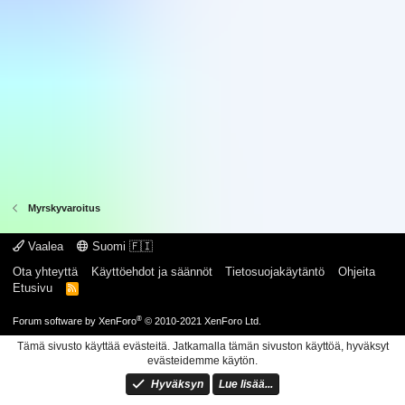
Myrskyvaroitus
Vaalea
Suomi 🇫🇮
Ota yhteyttä
Käyttöehdot ja säännöt
Tietosuojakäytäntö
Ohjeita
Etusivu
R
S
S
®
Forum software by XenForo
© 2010-2021 XenForo Ltd.
Tämä sivusto käyttää evästeitä. Jatkamalla tämän sivuston käyttöä, hyväksyt
evästeidemme käytön.
Hyväksyn
Lue lisää...