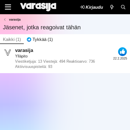
Kirjaudu
varasija
Jäsenet, jotka reagoivat tähän
Kaikki
(1)
Tykkää
(1)
varasija
Ylläpito
22.2.2025
Viestiketjuja
13
Viestejä
494
Reaktioarvo
736
Aktiivisuuspisteitä
93