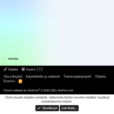
varasija
Vaalea
Suomi 🇫🇮
Ota yhteyttä
Käyttöehdot ja säännöt
Tietosuojakäytäntö
Ohjeita
Etusivu
R
S
S
®
Forum software by XenForo
© 2010-2021 XenForo Ltd.
Tämä sivusto käyttää evästeitä. Jatkamalla tämän sivuston käyttöä, hyväksyt
evästeidemme käytön.
Hyväksyn
Lue lisää...