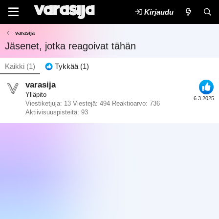
Kirjaudu
varasija
Jäsenet, jotka reagoivat tähän
Kaikki
(1)
Tykkää
(1)
varasija
Ylläpito
6.3.2025
Viestiketjuja
13
Viestejä
494
Reaktioarvo
736
Aktiivisuuspisteitä
93