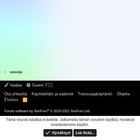
varasija
Vaalea
Suomi 🇫🇮
Ota yhteyttä
Käyttöehdot ja säännöt
Tietosuojakäytäntö
Ohjeita
Etusivu
R
S
S
®
Forum software by XenForo
© 2010-2021 XenForo Ltd.
Tämä sivusto käyttää evästeitä. Jatkamalla tämän sivuston käyttöä, hyväksyt
evästeidemme käytön.
Hyväksyn
Lue lisää...