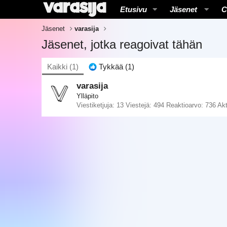
Etusivu
Jäsenet
C
Jäsenet
varasija
Jäsenet, jotka reagoivat tähän
Kaikki
(1)
Tykkää
(1)
varasija
Ylläpito
Viestiketjuja
13
Viestejä
494
Reaktioarvo
736
Akt