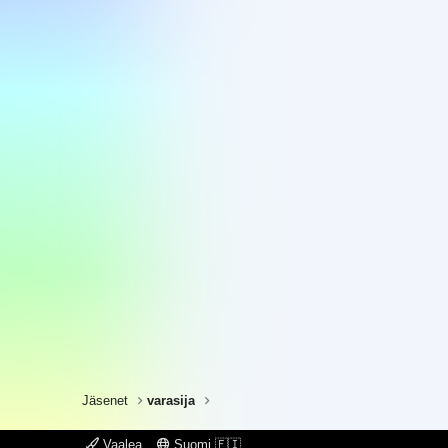
Jäsenet
varasija
Vaalea
Suomi 🇫🇮