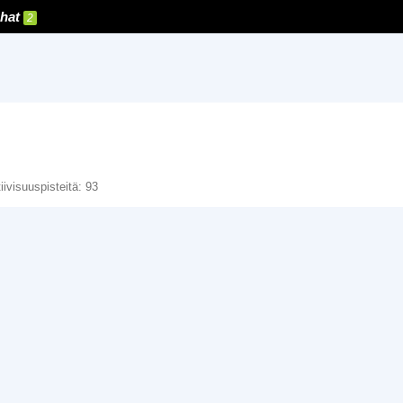
hat
2
iivisuuspisteitä
93