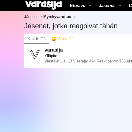
Etusivu
Jäsenet
C
Jäsenet
Myrskyvaroitus
Jäsenet, jotka reagoivat tähän
Kaikki
(1)
Wow
(1)
varasija
Ylläpito
Viestiketjuja
13
Viestejä
494
Reaktioarvo
736
Akt