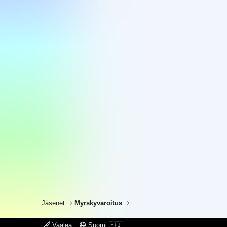
Jäsenet
Myrskyvaroitus
Vaalea
Suomi 🇫🇮