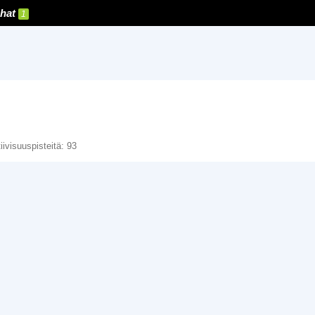
hat
1
iivisuuspisteitä
93