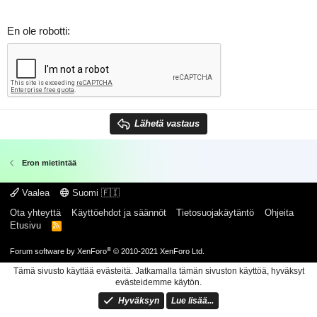
En ole robotti
Lähetä vastaus
Eron mietintää
Vaalea
Suomi 🇫🇮
Ota yhteyttä
Käyttöehdot ja säännöt
Tietosuojakäytäntö
Ohjeita
Etusivu
R
S
S
®
Forum software by XenForo
© 2010-2021 XenForo Ltd.
Tämä sivusto käyttää evästeitä. Jatkamalla tämän sivuston käyttöä, hyväksyt
evästeidemme käytön.
Hyväksyn
Lue lisää...