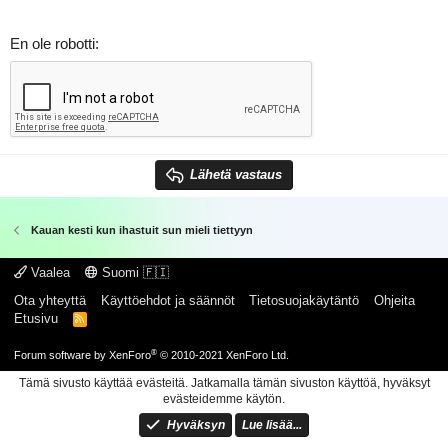
En ole robotti
Lähetä vastaus
Kauan kesti kun ihastuit sun mieli tiettyyn
Vaalea
Suomi 🇫🇮
Ota yhteyttä
Käyttöehdot ja säännöt
Tietosuojakäytäntö
Ohjeita
Etusivu
R
S
S
®
Forum software by XenForo
© 2010-2021 XenForo Ltd.
Tämä sivusto käyttää evästeitä. Jatkamalla tämän sivuston käyttöä, hyväksyt
evästeidemme käytön.
Hyväksyn
Lue lisää...