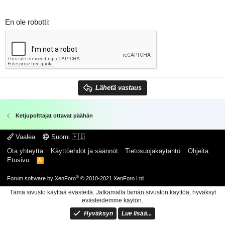
En ole robotti
Lähetä vastaus
Ketjupolttajat ottavat päähän
Vaalea
Suomi 🇫🇮
Ota yhteyttä
Käyttöehdot ja säännöt
Tietosuojakäytäntö
Ohjeita
Etusivu
R
S
S
®
Forum software by XenForo
© 2010-2021 XenForo Ltd.
Tämä sivusto käyttää evästeitä. Jatkamalla tämän sivuston käyttöä, hyväksyt
evästeidemme käytön.
Hyväksyn
Lue lisää...