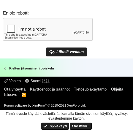
En ole robotti
Lähetä vastaus
Kielten (itsenäinen) opiskelu
Vaalea
Suomi 🇫🇮
Ota yhteyttä
Käyttöehdot ja säännöt
Tietosuojakäytäntö
Ohjeita
Etusivu
R
S
S
®
Forum software by XenForo
© 2010-2021 XenForo Ltd.
Tämä sivusto käyttää evästeitä. Jatkamalla tämän sivuston käyttöä, hyväksyt
evästeidemme käytön.
Hyväksyn
Lue lisää...