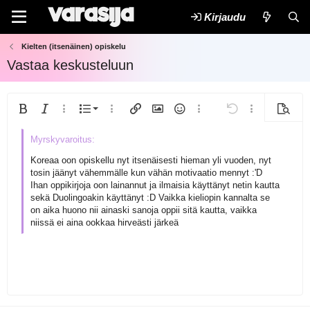
Kirjaudu
Kielten (itsenäinen) opiskelu
Vastaa keskusteluun
Järjestetty lista
Lihavoitu
Kursivoitu
Lisää vaihtoehtoja...
Lista
Lisää vaihtoehtoja...
Lisää linkki
Lisää kuva
Hymiöt
Lisää vaihtoehtoja...
Kumoa
Lisää vaihtoeh
Esikats
Järjestämätön lista
Tasaa vasemmalle
9
Normal
Arial
Tallenna luonnos
Fontin koko
Ojennus
Lisää GIF
Uudelleen
Lainaus
Vaihda BB-koodiin tai pois
Tekstin väri
Kappalemuoto
Lisää video/media
Poista muotoilu
Kirjasintyyli
Lisää taulukko
Luonnokset
Yliviivattu
Lisää vaakasuora viiva
Alleviivattu
Spoileri
Sisäinen koodi
Koodi
Sisäinen spoileri
Sisennys
10
Poista luonnos
Keskitä
Book Antiqua
Koreaa oon opiskellu nyt itsenäisesti hieman yli vuoden, nyt
Heading 1
tosin jäänyt vähemmälle kun vähän motivaatio mennyt :'D
Ulonna
12
Courier New
Tasaa oikealle
Ihan oppikirjoja oon lainannut ja ilmaisia käyttänyt netin kautta
Heading 2
sekä Duolingoakin käyttänyt :D Vaikka kieliopin kannalta se
Georgia
15
Justify text
on aika huono nii ainaski sanoja oppii sitä kautta, vaikka
Heading 3
18
Tahoma
niissä ei aina ookkaa hirveästi järkeä
22
Times New Roman
26
Trebuchet MS
Verdana