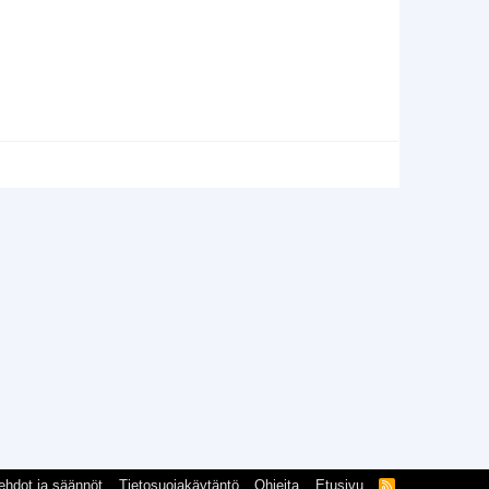
ehdot ja säännöt
Tietosuojakäytäntö
Ohjeita
Etusivu
R