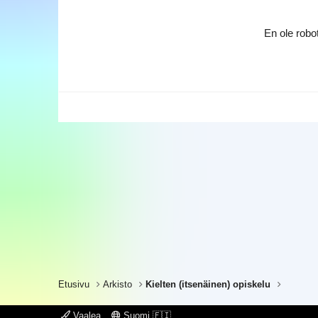
En ole robot
Etusivu
Arkisto
Kielten (itsenäinen) opiskelu
Vaalea
Suomi 🇫🇮