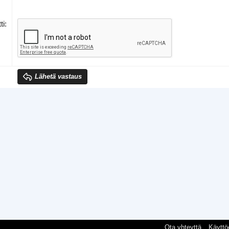
ti
Lähetä vastaus
Ota yhteyttä
Käyttö