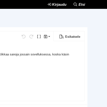
Kirjaudu
Etsi
Esikatsele
Tallenna luonnos
Kumoa
Uudelleen
Vaihda BB-koodiin tai pois
Luonnokset
Poista luonnos
an klikkaa sanoja jossain sovelluksessa, koska käsin