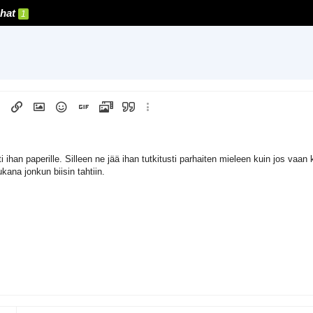
hat
1
lle
lista
emuoto
Lisää linkki
Lisää kuva
Hymiöt
Lisää GIF
Lisää video/media
Lainaus
Lisää vaihtoehtoja...
tön lista
1
sti ihan paperille. Silleen ne jää ihan tutkitusti parhaiten mieleen kuin jos va
ukana jonkun biisin tahtiin.