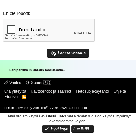
En ole robotti
Lähetä vastaus
Lähipäivinä kuuntelin bookbeatia..
Vaalea
Suomi 🇫🇮
Ota yhteyttä
Käyttöehdot ja säännöt
Tietosuojakäytäntö
Ohjeita
Etusivu
R
S
S
®
Forum software by XenForo
© 2010-2021 XenForo Ltd.
Tämä sivusto käyttää evästeitä. Jatkamalla tämän sivuston käyttöä, hyväksyt
evästeidemme käytön.
Hyväksyn
Lue lisää...