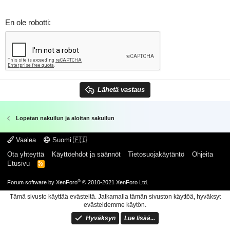
En ole robotti
Lähetä vastaus
Lopetan nakuilun ja aloitan sakuilun
Vaalea
Suomi 🇫🇮
Ota yhteyttä
Käyttöehdot ja säännöt
Tietosuojakäytäntö
Ohjeita
Etusivu
R
S
S
®
Forum software by XenForo
© 2010-2021 XenForo Ltd.
Tämä sivusto käyttää evästeitä. Jatkamalla tämän sivuston käyttöä, hyväksyt
evästeidemme käytön.
Hyväksyn
Lue lisää...