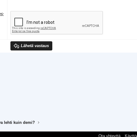
ti
Lähetä vastaus
va lehti kuin demi?
Ota yhteyttä
Käyttö