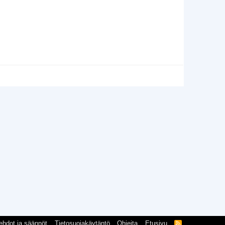
ehdot ja säännöt
Tietosuojakäytäntö
Ohjeita
Etusivu
R