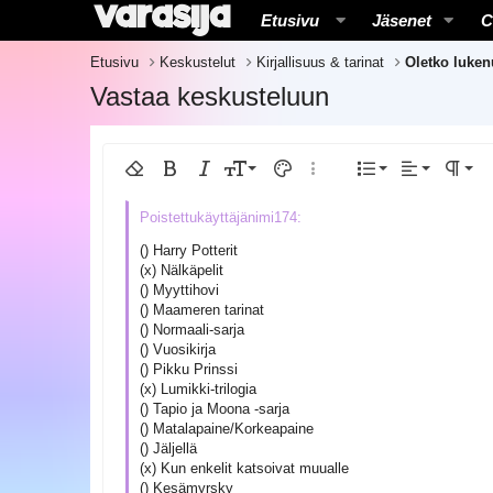
Etusivu
Jäsenet
C
Etusivu
Keskustelut
Kirjallisuus & tarinat
Oletko luken
Vastaa keskusteluun
Tasaa vasemma
9
Normal
Järjestetty 
Poista muotoilu
Lihavoitu
Kursivoitu
Fontin koko
Tekstin väri
Lisää vaihtoehtoja...
Lista
Ojennus
Kappal
10
Keskitä
Järjestämä
Heading 
Arial
Kirjasintyyli
Lisää taulukko
Lisää vaakasuora viiva
Yliviivattu
Spoileri
Alleviivattu
Koodi
Sisäinen koodi
Sisäinen spoileri
12
Tasaa oikealle
Sisennys
Book Antiqua
() Harry Potterit
Heading 2
(x) Nälkäpelit
15
Justify text
Ulonna
Courier New
() Myyttihovi
Heading 3
18
() Maameren tarinat
Georgia
() Normaali-sarja
22
Tahoma
() Vuosikirja
() Pikku Prinssi
26
Times New Roman
(x) Lumikki-trilogia
() Tapio ja Moona -sarja
Trebuchet MS
() Matalapaine/Korkeapaine
Verdana
() Jäljellä
(x) Kun enkelit katsoivat muualle
() Kesämyrsky