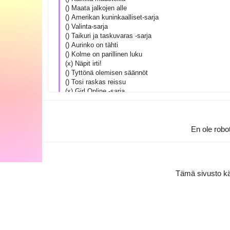
() Maata jalkojen alle
() Amerikan kuninkaalliset-sarja
() Valinta-sarja
() Taikuri ja taskuvaras -sarja
() Aurinko on tähti
() Kolme on parillinen luku
(x) Näpit irti!
() Tyttönä olemisen säännöt
() Tosi raskas reissu
(x) Girl Online -sarja
En hirveästi, mutta tässä on kyllä kirjoja, jotka olen a
En ole robot
Tämä sivusto kä
Etusivu
Keskustelut
Kirjallisuus & tarinat
Oletko luken