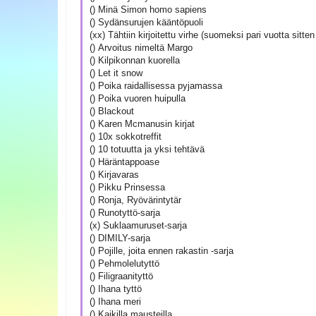
() Minä Simon homo sapiens
() Sydänsurujen kääntöpuoli
(xx) Tähtiin kirjoitettu virhe (suomeksi pari vuotta sitt
() Arvoitus nimeltä Margo
() Kilpikonnan kuorella
() Let it snow
() Poika raidallisessa pyjamassa
() Poika vuoren huipulla
() Blackout
() Karen Mcmanusin kirjat
() 10x sokkotreffit
() 10 totuutta ja yksi tehtävä
() Häräntappoase
() Kirjavaras
() Pikku Prinsessa
() Ronja, Ryövärintytär
() Runotyttö-sarja
(x) Suklaamuruset-sarja
() DIMILY-sarja
() Pojille, joita ennen rakastin -sarja
() Pehmolelutyttö
() Filigraanityttö
() Ihana tyttö
() Ihana meri
() Kaikilla mausteilla