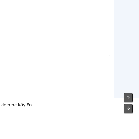
Ylös
teidemme käytön.
Pohj