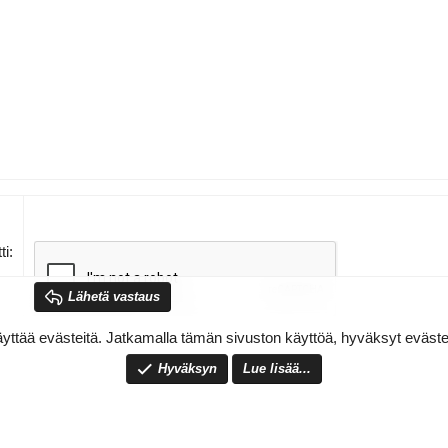
ikonut lukea mutten löytänyt/en saanut aikaiseksi.
ti
Lähetä vastaus
yttää evästeitä. Jatkamalla tämän sivuston käyttöä, hyväksyt eväs
Hyväksyn
Lue lisää...
ut samoja kirjoja kuin Desvelada