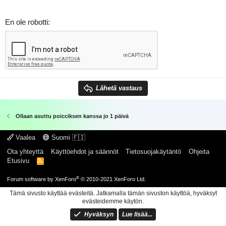
En ole robotti
Lähetä vastaus
Ollaan asuttu poicciksen kanssa jo 1 päivä
Vaalea
Suomi 🇫🇮
Ota yhteyttä
Käyttöehdot ja säännöt
Tietosuojakäytäntö
Ohjeita
Etusivu
R
S
S
®
Forum software by XenForo
© 2010-2021 XenForo Ltd.
Tämä sivusto käyttää evästeitä. Jatkamalla tämän sivuston käyttöä, hyväksyt
evästeidemme käytön.
Hyväksyn
Lue lisää...