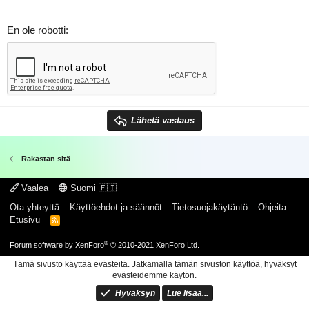
En ole robotti
Lähetä vastaus
Rakastan sitä
Vaalea
Suomi 🇫🇮
Ota yhteyttä
Käyttöehdot ja säännöt
Tietosuojakäytäntö
Ohjeita
Etusivu
R
S
S
®
Forum software by XenForo
© 2010-2021 XenForo Ltd.
Tämä sivusto käyttää evästeitä. Jatkamalla tämän sivuston käyttöä, hyväksyt
evästeidemme käytön.
Hyväksyn
Lue lisää...