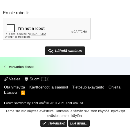
En ole robotti
Lähetä vastaus
varaanien kissat
Vaalea
Suomi 🇫🇮
Ota yhteyttä
Käyttöehdot ja säännöt
Tietosuojakäytäntö
Ohjeita
Etusivu
R
S
S
®
Forum software by XenForo
© 2010-2021 XenForo Ltd.
Tämä sivusto käyttää evästeitä. Jatkamalla tämän sivuston käyttöä, hyväksyt
evästeidemme käytön.
Hyväksyn
Lue lisää...