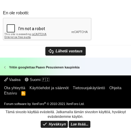
En ole robotti
Lähetä vastaus
Yritin googlettaa Paavo Pesusienen kaupinkia
Vaalea
Suomi 🇫🇮
Ota yhteyttä
Käyttöehdot ja säännöt
Tietosuojakäytäntö
Ohjeita
Etusivu
R
S
S
®
Forum software by XenForo
© 2010-2021 XenForo Ltd.
Tämä sivusto käyttää evästeitä. Jatkamalla tämän sivuston käyttöä, hyväksyt
evästeidemme käytön.
Hyväksyn
Lue lisää...