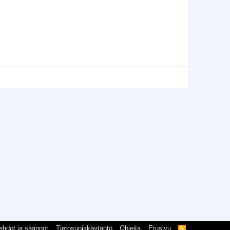
ehdot ja säännöt
Tietosuojakäytäntö
Ohjeita
Etusivu
R