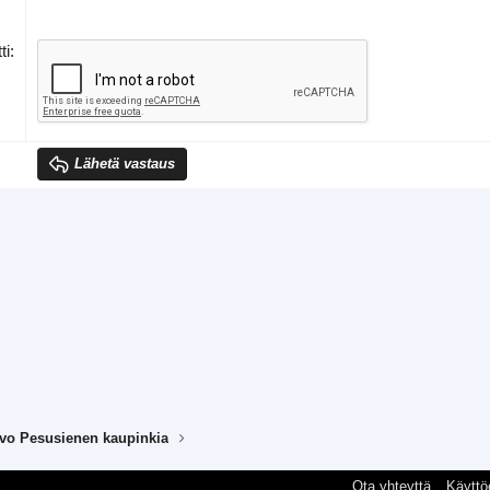
ti
Lähetä vastaus
avo Pesusienen kaupinkia
Ota yhteyttä
Käyttö