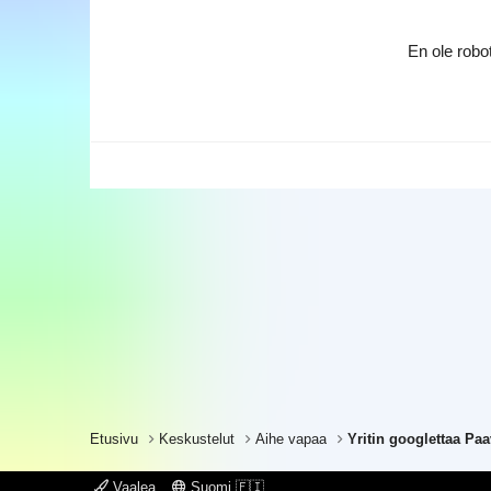
En ole robot
Etusivu
Keskustelut
Aihe vapaa
Yritin googlettaa Pa
Vaalea
Suomi 🇫🇮