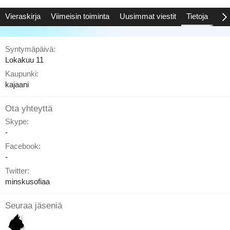
Vieraskirja
Viimeisin toiminta
Uusimmat viestit
Tietoja
Saa
Syntymäpäivä
Lokakuu 11
Kaupunki
kajaani
Ota yhteyttä
Skype
-
Facebook
-
Twitter
minskusofiaa
Seuraa jäseniä