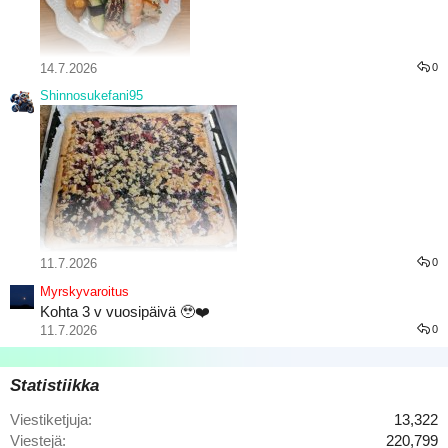
14.7.2026
0
Shinnosukefani95
11.7.2026
0
Marjaisat juustokakku palat
Myrskyvaroitus
Kohta 3 v vuosipäivä 🥹❤️
11.7.2026
0
Statistiikka
Viestiketjuja
13,322
Viestejä
220,799