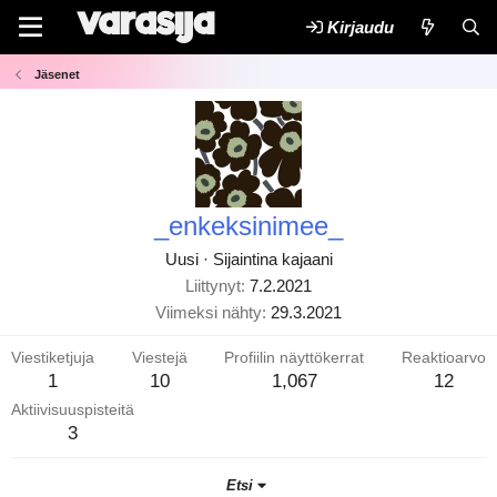
Kirjaudu
Jäsenet
_enkeksinimee_
Uusi
·
Sijaintina
kajaani
Liittynyt
7.2.2021
Viimeksi nähty
29.3.2021
Viestiketjuja
Viestejä
Profiilin näyttökerrat
Reaktioarvo
1
10
1,067
12
Aktiivisuuspisteitä
3
Etsi