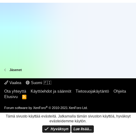
Jäsenet
Vaalea
Suomi 🇫🇮
Ota yhteyttä
Käyttöehdot ja säännöt
Tietosuojakäytäntö
Ohjeita
Etusivu
R
S
S
®
Forum software by XenForo
© 2010-2021 XenForo Ltd.
Tämä sivusto käyttää evästeitä. Jatkamalla tämän sivuston käyttöä, hyväksyt
evästeidemme käytön.
Hyväksyn
Lue lisää...