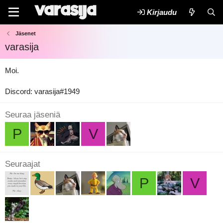
Kirjaudu
Jäsenet
varasija
Moi.
Discord: varasija#1949
Seuraa jäseniä
P
V
Seuraajat
P
V