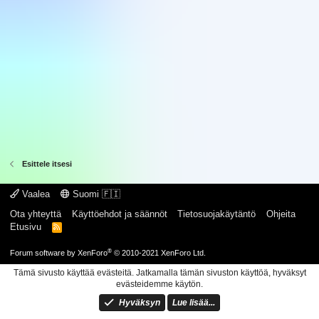
Esittele itsesi
Vaalea
Suomi 🇫🇮
Ota yhteyttä
Käyttöehdot ja säännöt
Tietosuojakäytäntö
Ohjeita
Etusivu
R
S
S
®
Forum software by XenForo
© 2010-2021 XenForo Ltd.
Tämä sivusto käyttää evästeitä. Jatkamalla tämän sivuston käyttöä, hyväksyt
evästeidemme käytön.
Hyväksyn
Lue lisää...