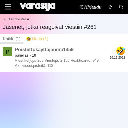
Kirjaudu
Esittele itsesi
Jäsenet, jotka reagoivat viestiin #261
Kaikki
(1)
Haha
(1)
Poistettukäyttäjänimi1459
P
puhelias
·
18
16.11.2022
Viestiketjuja
255
Viestejä
2,183
Reaktioarvo
949
Aktiivisuuspisteitä
113