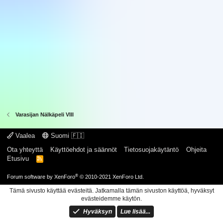
Varasijan Nälkäpeli VIII
Vaalea
Suomi 🇫🇮
Ota yhteyttä
Käyttöehdot ja säännöt
Tietosuojakäytäntö
Ohjeita
Etusivu
R
S
S
®
Forum software by XenForo
© 2010-2021 XenForo Ltd.
Tämä sivusto käyttää evästeitä. Jatkamalla tämän sivuston käyttöä, hyväksyt
evästeidemme käytön.
Hyväksyn
Lue lisää...