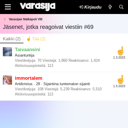
Kirjaudu
Varasijan Nälkäpeli VIII
Jäsenet, jotka reagoivat viestiin #69
Kaikki
(2)
Tää
(2)
Taivaansini
Asiantuntija
1.3.2023
Viestiketjuja
70
Viestejä
1,860
Reaktioarvo
1,424
Aktiivisuuspisteitä
113
immortalem
Antikristus
·
28
·
Sijaintina
tuntematon sijainti
1.3.2023
Viestiketjuja
108
Viestejä
5,239
Reaktioarvo
5,510
Aktiivisuuspisteitä
113