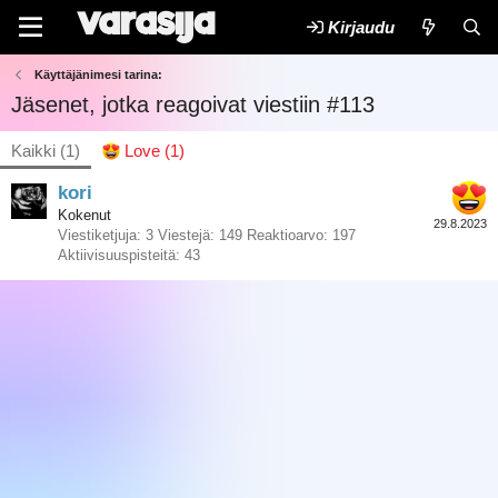
Kirjaudu
Käyttäjänimesi tarina:
Jäsenet, jotka reagoivat viestiin #113
Kaikki
(1)
Love
(1)
kori
Kokenut
29.8.2023
Viestiketjuja
3
Viestejä
149
Reaktioarvo
197
Aktiivisuuspisteitä
43