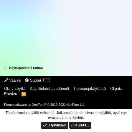
Käyttäjänimesi tarina:
Vaalea
Suomi 🇫🇮
Ota yhteyttä
Käyttöehdot ja säännöt
Tietosuojakäytäntö
Ohjeita
Etusivu
R
S
S
®
Forum software by XenForo
© 2010-2021 XenForo Ltd.
Tämä sivusto käyttää evästeitä. Jatkamalla tämän sivuston käyttöä, hyväksyt
evästeidemme käytön.
Hyväksyn
Lue lisää...