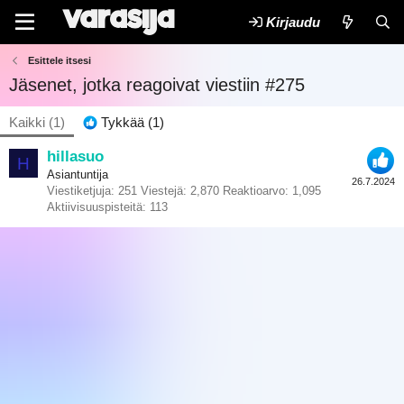
Kirjaudu
Esittele itsesi
Jäsenet, jotka reagoivat viestiin #275
Kaikki
(1)
Tykkää
(1)
hillasuo
H
Asiantuntija
26.7.2024
Viestiketjuja
251
Viestejä
2,870
Reaktioarvo
1,095
Aktiivisuuspisteitä
113