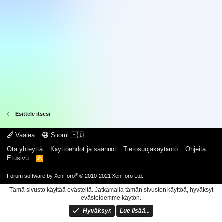
Esittele itsesi
Vaalea
Suomi 🇫🇮
Ota yhteyttä
Käyttöehdot ja säännöt
Tietosuojakäytäntö
Ohjeita
Etusivu
R
S
S
®
Forum software by XenForo
© 2010-2021 XenForo Ltd.
Tämä sivusto käyttää evästeitä. Jatkamalla tämän sivuston käyttöä, hyväksyt
evästeidemme käytön.
Hyväksyn
Lue lisää...