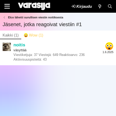
Kirjaudu
Elco lähetti surullisen viestin noitiksesta
Jäsenet, jotka reagoivat viestiin #1
Kaikki
(1)
Wow
(1)
noitis
väsyttää
1.6.2025
Viestiketjuja
37
Viestejä
649
Reaktioarvo
236
Aktiivisuuspisteitä
43