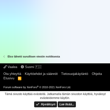
Elco lähetti surullisen viestin noitiksesta
Vaalea
Suomi 🇫🇮
Ota yhteyttä
Käyttöehdot ja säännöt
Tietosuojakäytäntö
Ohjeita
Etusivu
R
S
S
®
Forum software by XenForo
© 2010-2021 XenForo Ltd.
Tämä sivusto käyttää evästeitä. Jatkamalla tämän sivuston käyttöä, hyväksyt
evästeidemme käytön.
Hyväksyn
Lue lisää...