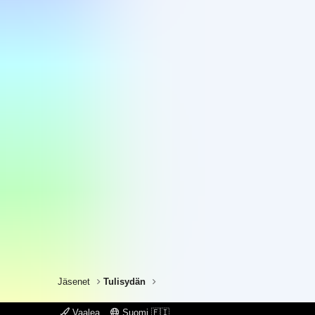
Jäsenet
Tulisydän
Vaalea
Suomi 🇫🇮