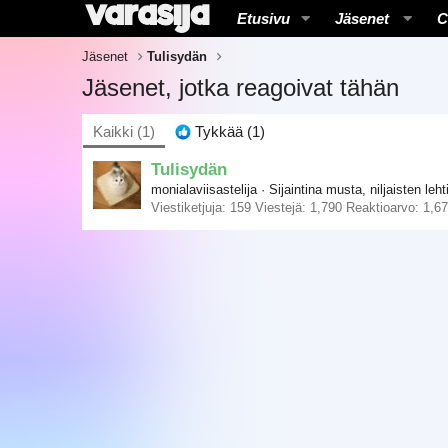
Etusivu
Jäsenet
C
Jäsenet
Tulisydän
Jäsenet, jotka reagoivat tähän
Kaikki
(1)
Tykkää
(1)
Tulisydän
monialaviisastelija
·
Sijaintina
musta, niljaisten leh
Viestiketjuja
159
Viestejä
1,790
Reaktioarvo
1,6