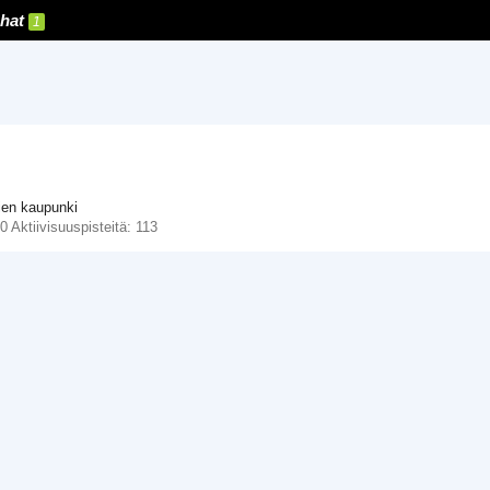
hat
1
tien kaupunki
70
Aktiivisuuspisteitä
113