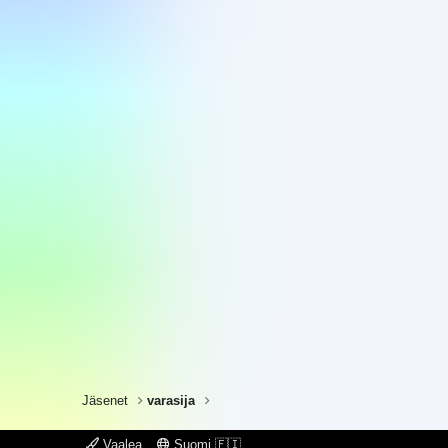
Jäsenet
varasija
Vaalea
Suomi 🇫🇮