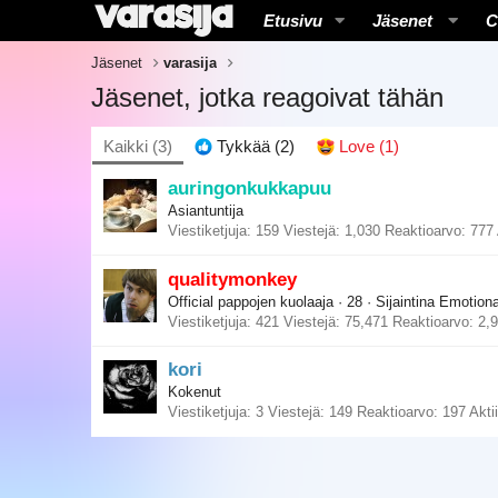
Etusivu
Jäsenet
C
Jäsenet
varasija
Jäsenet, jotka reagoivat tähän
Kaikki
(3)
Tykkää
(2)
Love
(1)
auringonkukkapuu
Asiantuntija
Viestiketjuja
159
Viestejä
1,030
Reaktioarvo
777
qualitymonkey
Official pappojen kuolaaja
·
28
·
Sijaintina
Emotional
Viestiketjuja
421
Viestejä
75,471
Reaktioarvo
2,
kori
Kokenut
Viestiketjuja
3
Viestejä
149
Reaktioarvo
197
Akti