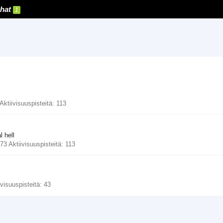
hat
1
Aktiivisuuspisteitä
113
 hell
973
Aktiivisuuspisteitä
113
ivisuuspisteitä
43