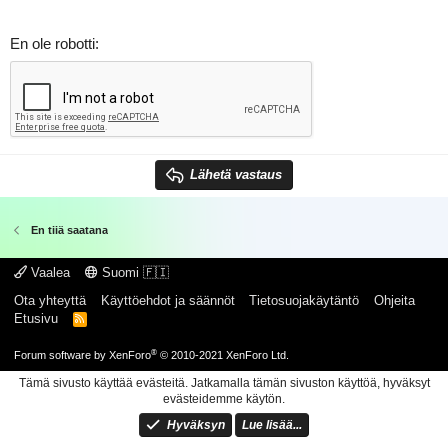
En ole robotti
Lähetä vastaus
En tiiä saatana
Vaalea
Suomi 🇫🇮
Ota yhteyttä
Käyttöehdot ja säännöt
Tietosuojakäytäntö
Ohjeita
Etusivu
R
S
S
®
Forum software by XenForo
© 2010-2021 XenForo Ltd.
Tämä sivusto käyttää evästeitä. Jatkamalla tämän sivuston käyttöä, hyväksyt
evästeidemme käytön.
Hyväksyn
Lue lisää...