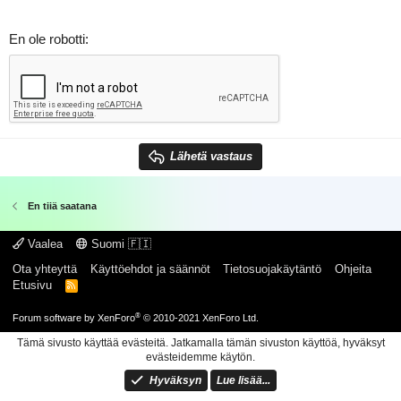
En ole robotti
Lähetä vastaus
En tiiä saatana
Vaalea
Suomi 🇫🇮
Ota yhteyttä
Käyttöehdot ja säännöt
Tietosuojakäytäntö
Ohjeita
Etusivu
R
S
S
®
Forum software by XenForo
© 2010-2021 XenForo Ltd.
Tämä sivusto käyttää evästeitä. Jatkamalla tämän sivuston käyttöä, hyväksyt
evästeidemme käytön.
Hyväksyn
Lue lisää...