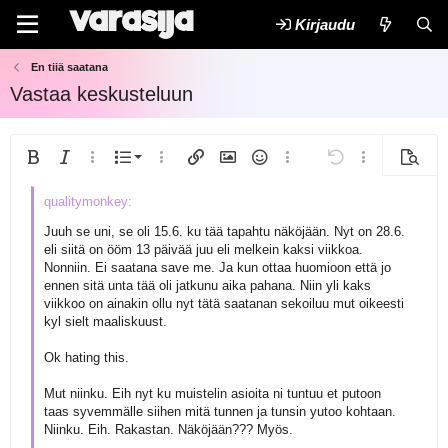
Kirjaudu
En tiiä saatana
Vastaa keskusteluun
Järjestetty lista
Lihavoitu
Kursivoitu
Lisää vaihtoehtoja...
Lista
Lisää vaihtoehtoja...
Lisää linkki
Lisää kuva
Hymiöt
Lisää vaihtoehtoja...
Kumoa
Lisää vaihtoeh
Esikats
Järjestämätön lista
Tasaa vasemmalle
9
Normal
Arial
Tallenna luonnos
Fontin koko
Ojennus
Lisää GIF
Uudelleen
Lainaus
Vaihda BB-koodiin tai pois
Tekstin väri
Kappalemuoto
Lisää video/media
Poista muotoilu
Kirjasintyyli
Lisää taulukko
Luonnokset
Yliviivattu
Lisää vaakasuora viiva
Alleviivattu
Spoileri
Sisäinen koodi
Koodi
Sisäinen spoileri
Sisennys
10
Poista luonnos
Keskitä
Book Antiqua
Juuh se uni, se oli 15.6. ku tää tapahtu näköjään. Nyt on 28.6.
Heading 1
eli siitä on ööm 13 päivää juu eli melkein kaksi viikkoa.
Ulonna
12
Courier New
Tasaa oikealle
Nonniin. Ei saatana save me. Ja kun ottaa huomioon että jo
Heading 2
ennen sitä unta tää oli jatkunu aika pahana. Niin yli kaks
Georgia
15
Justify text
viikkoo on ainakin ollu nyt tätä saatanan sekoiluu mut oikeesti
Heading 3
18
Tahoma
kyl sielt maaliskuust.
22
Times New Roman
Ok hating this.
26
Trebuchet MS
Mut niinku. Eih nyt ku muistelin asioita ni tuntuu et putoon
Verdana
taas syvemmälle siihen mitä tunnen ja tunsin yutoo kohtaan.
Niinku. Eih. Rakastan. Näköjään??? Myös.