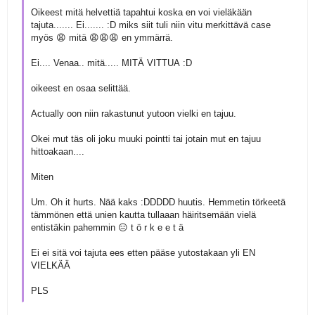
Oikeest mitä helvettiä tapahtui koska en voi vieläkään
tajuta....... Ei....... :D miks siit tuli niin vitu merkittävä case
myös 😩 mitä 😩😩😩 en ymmärrä.
Ei.... Venaa.. mitä..... MITÄ VITTUA :D
oikeest en osaa selittää.
Actually oon niin rakastunut yutoon vielki en tajuu.
Okei mut täs oli joku muuki pointti tai jotain mut en tajuu
hittoakaan....
Miten
Um. Oh it hurts. Nää kaks :DDDDD huutis. Hemmetin törkeetä
tämmönen että unien kautta tullaaan häiritsemään vielä
entistäkin pahemmin 😑 t ö r k e e t ä
Ei ei sitä voi tajuta ees etten pääse yutostakaan yli EN
VIELKÄÄ
PLS