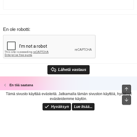
En ole robotti
Lähetä vastaus
En tiiä saatana
Ylös
Tämä sivusto käyttää evästeitä. Jatkamalla tämän sivuston käyttöä, hyväksyt
Vaalea
Suomi 🇫🇮
evästeidemme käytön.
Pohj
Ota yhteyttä
Käyttöehdot ja säännöt
Tietosuojakäytäntö
Ohjeita
Hyväksyn
Lue lisää...
Etusivu
R
S
S
®
Forum software by XenForo
© 2010-2021 XenForo Ltd.