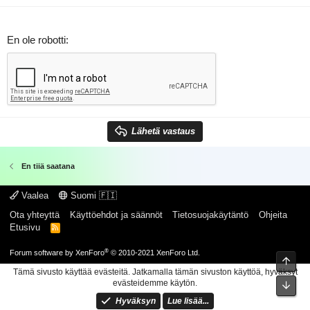
En ole robotti
Lähetä vastaus
En tiiä saatana
Vaalea
Suomi 🇫🇮
Ota yhteyttä
Käyttöehdot ja säännöt
Tietosuojakäytäntö
Ohjeita
Etusivu
R
S
S
®
Forum software by XenForo
© 2010-2021 XenForo Ltd.
Ylös
Tämä sivusto käyttää evästeitä. Jatkamalla tämän sivuston käyttöä, hyväksyt
evästeidemme käytön.
Pohj
Hyväksyn
Lue lisää...