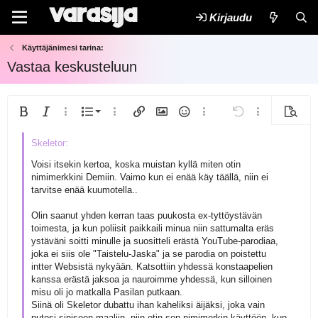
Kirjaudu
Käyttäjänimesi tarina:
Vastaa keskusteluun
Järjestetty lista
Lihavoitu
Kursivoitu
Lisää vaihtoehtoja...
Lista
Lisää vaihtoehtoja...
Lisää linkki
Lisää kuva
Hymiöt
Lisää vaihtoehtoja...
Kumoa
Lisää vaihtoeh
Esikats
Järjestämätön lista
Tasaa vasemmalle
9
Normal
Arial
Tallenna luonnos
Fontin koko
Ojennus
Lisää GIF
Uudelleen
Lainaus
Vaihda BB-koodiin tai pois
Tekstin väri
Kappalemuoto
Lisää video/media
Poista muotoilu
Kirjasintyyli
Lisää taulukko
Luonnokset
Yliviivattu
Lisää vaakasuora viiva
Alleviivattu
Spoileri
Sisäinen koodi
Koodi
Sisäinen spoileri
Sisennys
10
Poista luonnos
Keskitä
Book Antiqua
Voisi itsekin kertoa, koska muistan kyllä miten otin
Heading 1
nimimerkkini Demiin. Vaimo kun ei enää käy täällä, niin ei
Ulonna
12
Courier New
Tasaa oikealle
tarvitse enää kuumotella..
Heading 2
Georgia
15
Justify text
Olin saanut yhden kerran taas puukosta ex-tyttöystävän
Heading 3
18
Tahoma
toimesta, ja kun poliisit paikkaili minua niin sattumalta eräs
ystäväni soitti minulle ja suositteli erästä YouTube-parodiaa,
22
Times New Roman
joka ei siis ole "Taistelu-Jaska" ja se parodia on poistettu
intter Websistä nykyään. Katsottiin yhdessä konstaapelien
26
Trebuchet MS
kanssa erästä jaksoa ja nauroimme yhdessä, kun silloinen
Verdana
misu oli jo matkalla Pasilan putkaan.
Siinä oli Skeletor dubattu ihan kaheliksi äijäksi, joka vain
putosi siniseen maaliin, niin otin sen nimimerkin käyttöön, kun