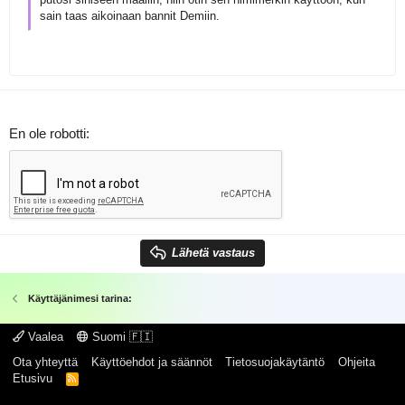
sain taas aikoinaan bannit Demiin.
En ole robotti
Lähetä vastaus
Käyttäjänimesi tarina:
Vaalea
Suomi 🇫🇮
Ota yhteyttä
Käyttöehdot ja säännöt
Tietosuojakäytäntö
Ohjeita
Etusivu
R
S
S