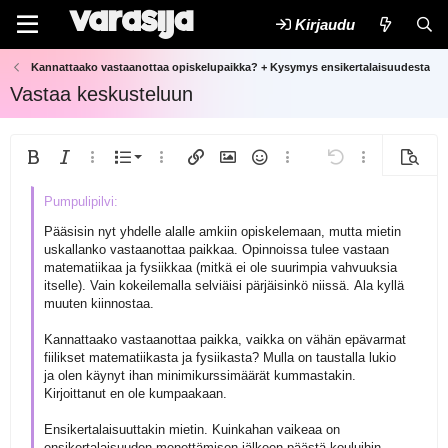
Kirjaudu
Kannattaako vastaanottaa opiskelupaikka? + Kysymys ensikertalaisuudesta
Vastaa keskusteluun
Järjestetty lista
Lihavoitu
Kursivoitu
Lisää vaihtoehtoja...
Lista
Lisää vaihtoehtoja...
Lisää linkki
Lisää kuva
Hymiöt
Lisää vaihtoehtoja...
Kumoa
Lisää vaihtoeh
Esikats
Järjestämätön lista
Tasaa vasemmalle
9
Normal
Arial
Tallenna luonnos
Fontin koko
Ojennus
Lisää GIF
Uudelleen
Lainaus
Vaihda BB-koodiin tai pois
Tekstin väri
Kappalemuoto
Lisää video/media
Poista muotoilu
Kirjasintyyli
Lisää taulukko
Luonnokset
Yliviivattu
Lisää vaakasuora viiva
Alleviivattu
Spoileri
Sisäinen koodi
Koodi
Sisäinen spoileri
Sisennys
10
Poista luonnos
Keskitä
Book Antiqua
Pääsisin nyt yhdelle alalle amkiin opiskelemaan, mutta mietin
Heading 1
uskallanko vastaanottaa paikkaa. Opinnoissa tulee vastaan
Ulonna
12
Courier New
Tasaa oikealle
matematiikaa ja fysiikkaa (mitkä ei ole suurimpia vahvuuksia
Heading 2
itselle). Vain kokeilemalla selviäisi pärjäisinkö niissä. Ala kyllä
Georgia
15
Justify text
muuten kiinnostaa.
Heading 3
18
Tahoma
Kannattaako vastaanottaa paikka, vaikka on vähän epävarmat
22
Times New Roman
fiilikset matematiikasta ja fysiikasta? Mulla on taustalla lukio
ja olen käynyt ihan minimikurssimäärät kummastakin.
26
Trebuchet MS
Kirjoittanut en ole kumpaakaan.
Verdana
Ensikertalaisuuttakin mietin. Kuinkahan vaikeaa on
ensikertalaisuuden menettämisen jälkeen päästä kouluihin