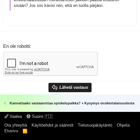
sisään? Jos siis kävisi niin, että en tuolla pärjäisi.
En ole robotti
Lähetä vastaus
Kannattaako vastaanottaa opiskelupaikka? + Kysymys ensikertalaisuudesta
Vaalea
Suomi 🇫🇮
Ota yhteyttä
Käyttöehdot ja säännöt
Tietosuojakäytäntö
Ohjeita
Etusivu
R
S
S