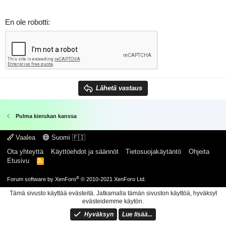
En ole robotti
Lähetä vastaus
Pulma kierukan kanssa
Vaalea
Suomi 🇫🇮
Ota yhteyttä
Käyttöehdot ja säännöt
Tietosuojakäytäntö
Ohjeita
Etusivu
R
S
S
®
Forum software by XenForo
© 2010-2021 XenForo Ltd.
Tämä sivusto käyttää evästeitä. Jatkamalla tämän sivuston käyttöä, hyväksyt
evästeidemme käytön.
Hyväksyn
Lue lisää...