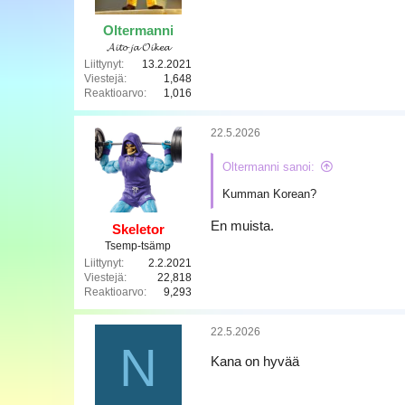
a
Oltermanni
𝓐𝓲𝓽𝓸 𝓳𝓪 𝓞𝓲𝓴𝓮𝓪
Liittynyt
13.2.2021
Viestejä
1,648
Reaktioarvo
1,016
22.5.2026
Oltermanni sanoi:
Kumman Korean?
En muista.
Skeletor
Tsemp-tsämp
Liittynyt
2.2.2021
Viestejä
22,818
Reaktioarvo
9,293
22.5.2026
N
Kana on hyvää