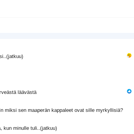
Tasaa oikealle
Sisennys
Heading 2
Justify text
Ulonna
Heading 3
i..(jatkuu)
irveästä läävästä
iin miksi sen maaperän kappaleet ovat sille myrkyllisiä?
kun minulle tuli..(jatkuu)