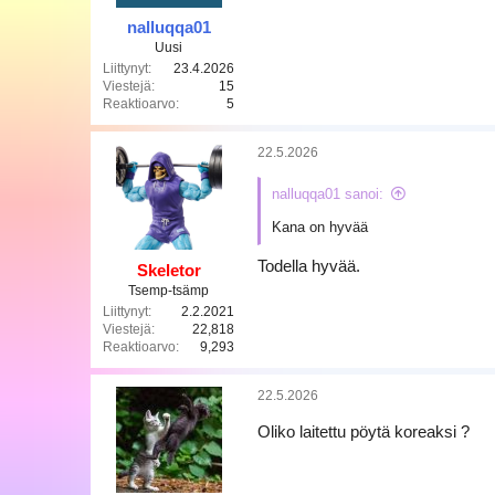
nalluqqa01
Uusi
Liittynyt
23.4.2026
Viestejä
15
Reaktioarvo
5
22.5.2026
nalluqqa01 sanoi:
Kana on hyvää
Todella hyvää.
Skeletor
Tsemp-tsämp
Liittynyt
2.2.2021
Viestejä
22,818
Reaktioarvo
9,293
22.5.2026
Oliko laitettu pöytä koreaksi ?