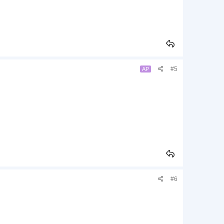
#5
AP
#6