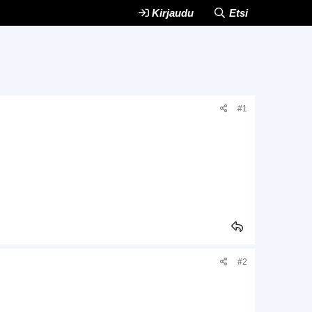
Kirjaudu
Etsi
#1
#2