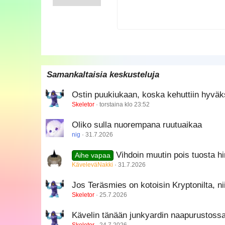
12
Book Antiqua
15
Courier New
18
Georgia
22
Tahoma
26
Times New Roman
Samankaltaisia keskusteluja
Trebuchet MS
Ostin puukiukaan, koska kehuttiin hyväks
Verdana
Skeletor
torstaina klo 23:52
Oliko sulla nuorempana ruutuaikaa
nig
31.7.2026
Vihdoin muutin pois tuosta h
Aihe vapaa
KäveleväNakki
31.7.2026
Jos Teräsmies on kotoisin Kryptonilta, n
Skeletor
25.7.2026
Kävelin tänään junkyardin naapurustossa, 
Skeletor
24.7.2026