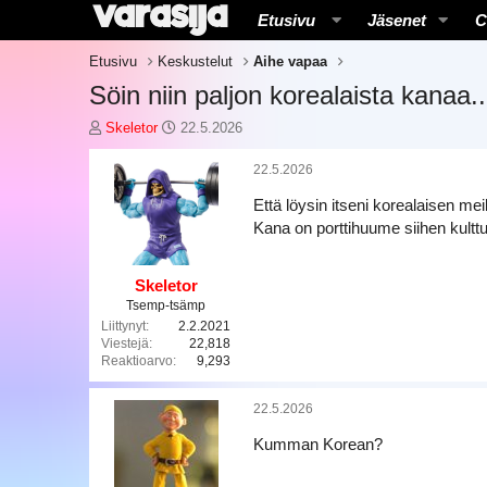
Etusivu
Jäsenet
C
Etusivu
Keskustelut
Aihe vapaa
Söin niin paljon korealaista kanaa..
K
A
Skeletor
22.5.2026
e
l
s
o
22.5.2026
k
i
Että löysin itseni korealaisen me
u
t
s
u
Kana on porttihuume siihen kulttu
t
s
e
p
l
ä
Skeletor
u
i
Tsemp-tsämp
n
v
Liittynyt
2.2.2021
a
ä
Viestejä
22,818
Reaktioarvo
9,293
l
m
o
ä
i
ä
22.5.2026
t
r
t
ä
Kumman Korean?
a
j