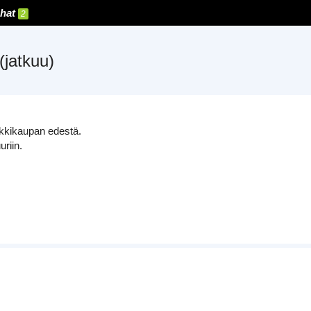
hat
2
(jatkuu)
ikkikaupan edestä.
uriin.