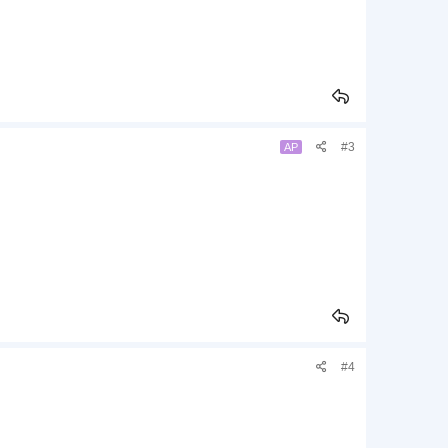
#3
AP
#4