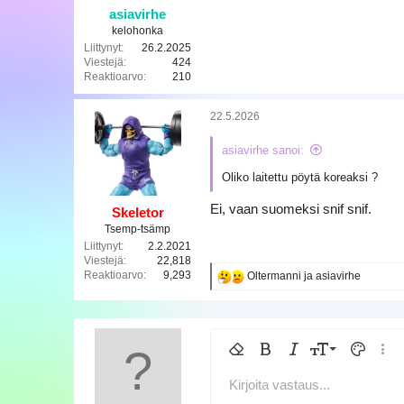
asiavirhe
kelohonka
Liittynyt
26.2.2025
Viestejä
424
Reaktioarvo
210
22.5.2026
asiavirhe sanoi:
Oliko laitettu pöytä koreaksi ?
Ei, vaan suomeksi snif snif.
Skeletor
Tsemp-tsämp
Liittynyt
2.2.2021
Viestejä
22,818
Reaktioarvo
9,293
R
Oltermanni
ja
asiavirhe
e
a
k
t
i
9
Poista muotoilu
Lihavoitu
Kursivoitu
Fontin koko
Tekstin v
Lisää
o
t
10
Kirjoita vastaus...
Arial
Kirjasintyyli
Lisää taulukko
Lisää vaakasuora viiva
Yliviivattu
Spoileri
Alleviivattu
Koodi
Sisäinen koodi
Sisäinen s
: