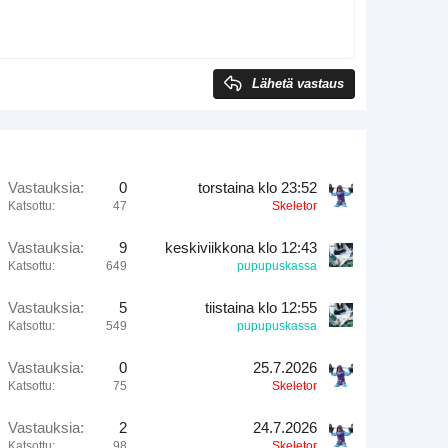
Lähetä vastaus
Vastauksia
0
torstaina klo 23:52
Katsottu
47
Skeletor
Vastauksia
9
keskiviikkona klo 12:43
Katsottu
649
pupupuskassa
Vastauksia
5
tiistaina klo 12:55
Katsottu
549
pupupuskassa
Vastauksia
0
25.7.2026
Katsottu
75
Skeletor
Vastauksia
2
24.7.2026
Katsottu
98
Skeletor