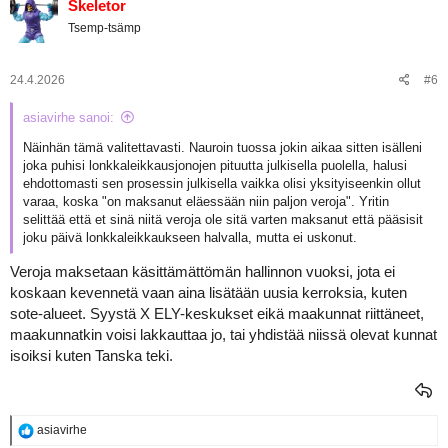
Skeletor
t
Tsemp-tsämp
i
o
t
:
24.4.2026
#6
asiavirhe sanoi:
Näinhän tämä valitettavasti. Nauroin tuossa jokin aikaa sitten isälleni
joka puhisi lonkkaleikkausjonojen pituutta julkisella puolella, halusi
ehdottomasti sen prosessin julkisella vaikka olisi yksityiseenkin ollut
varaa, koska "on maksanut eläessään niin paljon veroja". Yritin
selittää että et sinä niitä veroja ole sitä varten maksanut että pääsisit
joku päivä lonkkaleikkaukseen halvalla, mutta ei uskonut.
Veroja maksetaan käsittämättömän hallinnon vuoksi, jota ei
koskaan kevennetä vaan aina lisätään uusia kerroksia, kuten
sote-alueet. Syystä X ELY-keskukset eikä maakunnat riittäneet,
maakunnatkin voisi lakkauttaa jo, tai yhdistää niissä olevat kunnat
isoiksi kuten Tanska teki.
R
asiavirhe
e