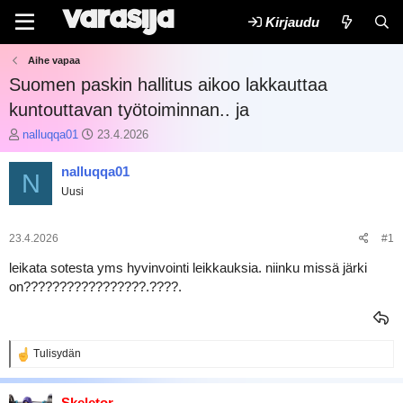
Kirjaudu
Aihe vapaa
Suomen paskin hallitus aikoo lakkauttaa
kuntouttavan työtoiminnan.. ja
K
A
nalluqqa01
23.4.2026
e
l
s
o
nalluqqa01
N
k
i
Uusi
u
t
s
u
t
s
23.4.2026
#1
e
p
l
ä
leikata sotesta yms hyvinvointi leikkauksia. niinku missä järki
u
i
on?????????????????.????.
n
v
a
ä
l
m
o
ä
R
Tulisydän
i
ä
e
t
r
a
t
ä
k
Skeletor