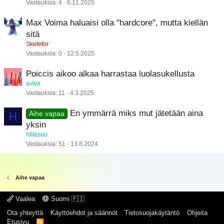
Vastauksia
4
6.11.2025
Max Voima haluaisi olla "hardcore", mutta kiellän
sitä
Skeletor
Vastauksia
0
12.5.2025
Poiccis aikoo alkaa harrastaa luolasukellusta
aviva
Vastauksia
11
4.3.2025
En ymmärrä miks mut jätetään aina
H
Aihe vapaa
yksin
hillasuo
Vastauksia
51
13.8.2024
Aihe vapaa
Vaalea
Suomi 🇫🇮
Ota yhteyttä
Käyttöehdot ja säännöt
Tietosuojakäytäntö
Ohjeita
Etusivu
R