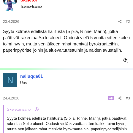
a
t
Tsemp-tsämp
i
j
o
a
t
:
23.4.2026
#2
Syytä kolmea edellistä hallitusta (Sipilä, Rinne, Marin), jotka
päättivät rakentaa SoTe-alueet. Oudosti vielä 5 vuotta sitten kaikki
toimi hyvin, mutta sen jälkeen rahat menivät byrokraatteihin,
paperinpyörittelijöihin ja aluevaltuutettuihin ja näiden avustajiin.
nalluqqa01
N
Uusi
24.4.2026
#3
AP
Skeletor sanoi:
Syytä kolmea edellistä hallitusta (Sipilä, Rinne, Marin), jotka päättivät
rakentaa SoTe-alueet. Oudosti vielä 5 vuotta sitten kaikki toimi hyvin,
mutta sen jälkeen rahat menivät byrokraatteihin, paperinpyörittelijöihin