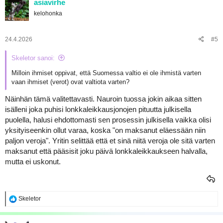
asiavirhe
t
kelohonka
i
o
t
:
24.4.2026
#5
Skeletor sanoi:
Milloin ihmiset oppivat, että Suomessa valtio ei ole ihmistä varten
vaan ihmiset (verot) ovat valtiota varten?
Näinhän tämä valitettavasti. Nauroin tuossa jokin aikaa sitten
isälleni joka puhisi lonkkaleikkausjonojen pituutta julkisella
puolella, halusi ehdottomasti sen prosessin julkisella vaikka olisi
yksityiseenkin ollut varaa, koska "on maksanut eläessään niin
paljon veroja". Yritin selittää että et sinä niitä veroja ole sitä varten
maksanut että pääsisit joku päivä lonkkaleikkaukseen halvalla,
mutta ei uskonut.
R
Skeletor
e
a
k