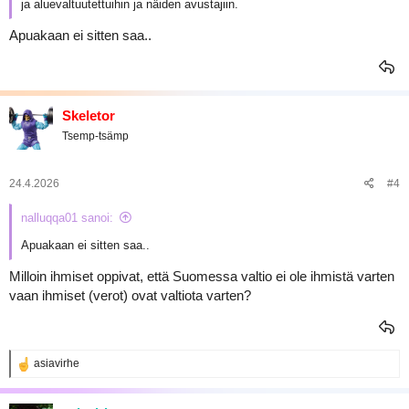
ja aluevaltuutettuihin ja näiden avustajiin.
Apuakaan ei sitten saa..
Skeletor
Tsemp-tsämp
24.4.2026
#4
nalluqqa01 sanoi:
Apuakaan ei sitten saa..
Milloin ihmiset oppivat, että Suomessa valtio ei ole ihmistä varten
vaan ihmiset (verot) ovat valtiota varten?
R
asiavirhe
e
a
k