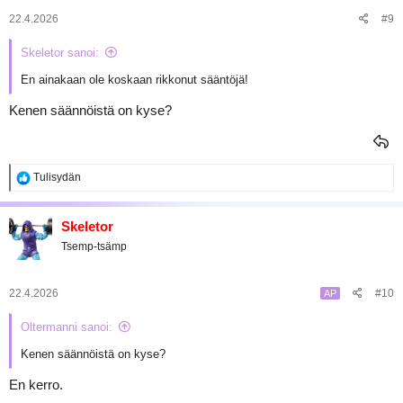
t
:
22.4.2026
#9
Skeletor sanoi:
En ainakaan ole koskaan rikkonut sääntöjä!
Kenen säännöistä on kyse?
R
Tulisydän
e
a
k
Skeletor
t
Tsemp-tsämp
i
o
t
:
22.4.2026
#10
AP
Oltermanni sanoi:
Kenen säännöistä on kyse?
En kerro.