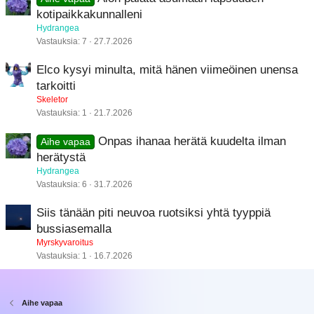
kotipaikkakunnalleni
Hydrangea
Vastauksia
7
27.7.2026
Elco kysyi minulta, mitä hänen viimeöinen unensa
tarkoitti
Skeletor
Vastauksia
1
21.7.2026
Onpas ihanaa herätä kuudelta ilman
Aihe vapaa
herätystä
Hydrangea
Vastauksia
6
31.7.2026
Siis tänään piti neuvoa ruotsiksi yhtä tyyppiä
bussiasemalla
Myrskyvaroitus
Vastauksia
1
16.7.2026
Aihe vapaa