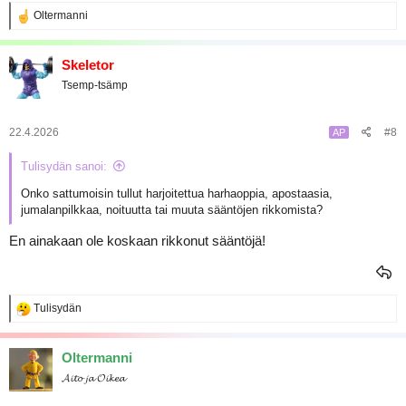
R
Oltermanni
e
a
k
Skeletor
t
Tsemp-tsämp
i
o
t
:
22.4.2026
#8
AP
Tulisydän sanoi:
Onko sattumoisin tullut harjoitettua harhaoppia, apostaasia,
jumalanpilkkaa, noituutta tai muuta sääntöjen rikkomista?
En ainakaan ole koskaan rikkonut sääntöjä!
R
Tulisydän
e
a
k
Oltermanni
t
𝓐𝓲𝓽𝓸 𝓳𝓪 𝓞𝓲𝓴𝓮𝓪
i
o