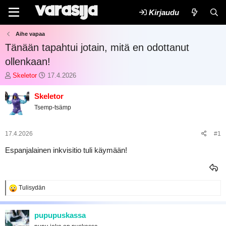
Kirjaudu
Aihe vapaa
Tänään tapahtui jotain, mitä en odottanut
ollenkaan!
K
A
Skeletor
17.4.2026
e
l
s
o
Skeletor
k
i
Tsemp-tsämp
u
t
s
u
t
s
17.4.2026
#1
e
p
l
ä
Espanjalainen inkvisitio tuli käymään!
u
i
n
v
a
ä
l
m
R
Tulisydän
o
ä
e
i
ä
a
t
r
k
pupupuskassa
t
t
ä