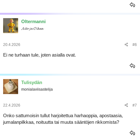
Oltermanni
𝓐𝓲𝓽𝓸 𝓳𝓪 𝓞𝓲𝓴𝓮𝓪
20.4.2026
#6
Ei ne turhaan tule, joten asialla ovat.
Tulisydän
monialaviisastelija
22.4.2026
#7
Onko sattumoisin tullut harjoitettua harhaoppia, apostaasia,
jumalanpilkkaa, noituutta tai muuta sääntöjen rikkomista?