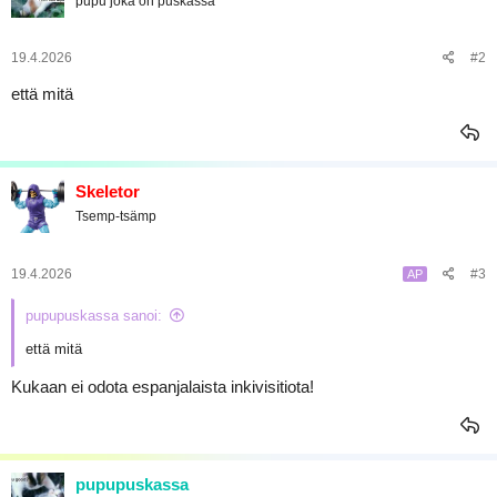
pupu joka on puskassa
i
a
o
j
t
a
:
19.4.2026
#2
että mitä
Skeletor
Tsemp-tsämp
19.4.2026
#3
AP
pupupuskassa sanoi:
että mitä
Kukaan ei odota espanjalaista inkivisitiota!
pupupuskassa