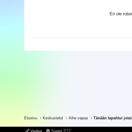
En ole robot
Etusivu
Keskustelut
Aihe vapaa
Vaalea
Suomi 🇫🇮