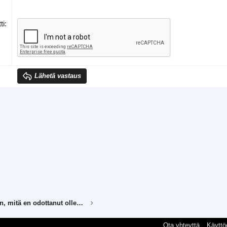
ti
Lähetä vastaus
Tänään tapahtui jotain, mitä en odottanut ollenkaan!
Ota yhteyttä
Käyttö