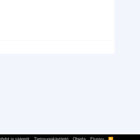
ehdot ja säännöt
Tietosuojakäytäntö
Ohjeita
Etusivu
R