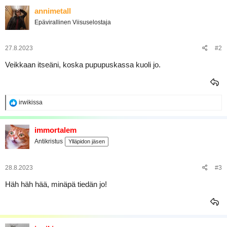
a
annimetall
j
a
Epävirallinen Viisuselostaja
27.8.2023
#2
Veikkaan itseäni, koska pupupuskassa kuoli jo.
R
irwikissa
e
a
k
immortalem
t
Antikristus
Ylläpidon jäsen
i
o
t
:
28.8.2023
#3
Häh häh hää, minäpä tiedän jo!