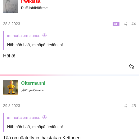
irwikissa
Puff-lohikäärme
28.8.2023
#4
AP
immortalem sanoi:
Häh häh hää, minäpä tiedän jo!
Höhö!
Oltermanni
𝓐𝓲𝓽𝓸 𝓳𝓪 𝓞𝓲𝓴𝓮𝓪
29.8.2023
#5
immortalem sanoi:
Häh häh hää, minäpä tiedän jo!
Tää on päätetty jo, haistakaa Kettunen.