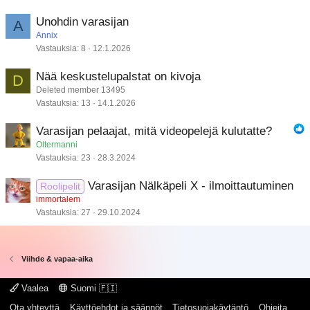
Unohdin varasijan
A
Annix
Vastauksia
8
12.1.2026
Nää keskustelupalstat on kivoja
D
Deleted member 13495
Vastauksia
13
14.1.2026
Varasijan pelaajat, mitä videopelejä kulutatte?
Oltermanni
Vastauksia
23
28.3.2024
Varasijan Nälkäpeli X - ilmoittautuminen
Roolipelit
immortalem
Vastauksia
27
29.10.2024
Viihde & vapaa-aika
Vaalea
Suomi 🇫🇮
Ota yhteyttä
Käyttöehdot ja säännöt
Tietosuojakäytäntö
Ohjeita