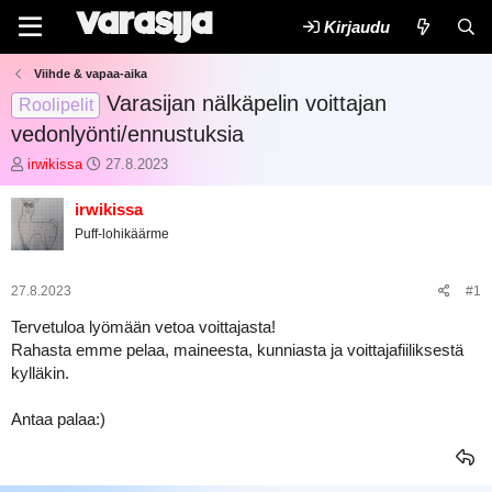
Kirjaudu
Viihde & vapaa-aika
Varasijan nälkäpelin voittajan
Roolipelit
vedonlyönti/ennustuksia
K
A
irwikissa
27.8.2023
e
l
s
o
irwikissa
k
i
Puff-lohikäärme
u
t
s
u
t
s
27.8.2023
#1
e
p
l
ä
Tervetuloa lyömään vetoa voittajasta!
u
i
Rahasta emme pelaa, maineesta, kunniasta ja voittajafiiliksestä
n
v
kylläkin.
a
ä
l
m
Antaa palaa:)
o
ä
i
ä
t
r
t
ä