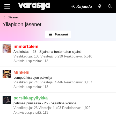
Kirjaudu
Jäsenet
Ylläpidon jäsenet
Varaanit
immortalem
Antikristus
·
28
·
Sijaintina
tuntematon sijainti
Viestiketjuja
108
Viestejä
5,239
Reaktioarvo
5,510
Aktiivisuuspisteitä
113
Minkelii
Lempeä kissojen palvelija
Viestiketjuja
743
Viestejä
4,446
Reaktioarvo
3,137
Aktiivisuuspisteitä
113
persikkapyllykkä
pehmeä prinsessa
·
26
·
Sijaintina
konoha
Viestiketjuja
23
Viestejä
1,403
Reaktioarvo
1,922
Aktiivisuuspisteitä
113