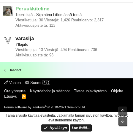
Peruukkiteline
Teenlitkijä
·
Sijaintina
Litkimässä teetä
Viestiketjuja
30
Viestejä
1,426
Reaktioarvo
2,317
Aktiivisuuspisteitä
113
varasija
Ylläpito
Viestiketjuja
13
Viestejä
494
Reaktioarvo
736
Aktiivisuuspisteitä
93
Jäsenet
Vaalea
Suomi 🇫🇮
Ota yhteyttä
Käyttöehdot ja säännöt
Tietosuojakäytäntö
Ohjeita
Etusivu
R
S
S
®
Forum software by XenForo
© 2010-2021 XenForo Ltd.
Ylös
Tämä sivusto käyttää evästeitä. Jatkamalla tämän sivuston käyttöä, hyväksyt
evästeidemme käytön.
Pohj
Hyväksyn
Lue lisää...