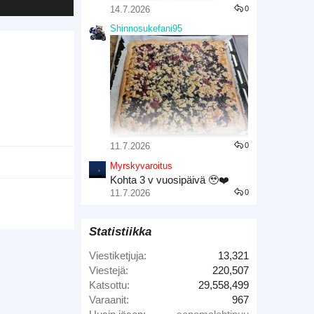
14.7.2026
0
Shinnosukefani95
11.7.2026
0
Marjaisat juustokakku palat
Tuli käytyä Itsuyakissa
Myrskyvaroitus
Kohta 3 v vuosipäivä 🥹❤️
11.7.2026
0
Statistiikka
Viestiketjuja
13,321
Viestejä
220,507
Katsottu
29,558,499
Varaanit
967