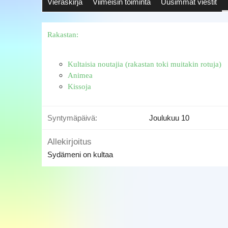
Vieraskirja
Viimeisin toiminta
Uusimmat viestit
Rakastan:
Kultaisia noutajia (rakastan toki muitakin rotuja)
Animea
Kissoja
Syntymäpäivä
Joulukuu 10
Allekirjoitus
Sydämeni on kultaa