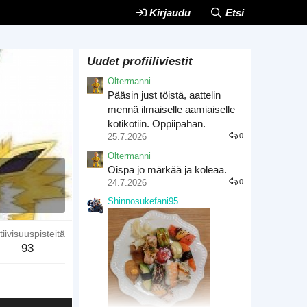
Kirjaudu
Etsi
Uudet profiiliviestit
Oltermanni
Pääsin just töistä, aattelin
mennä ilmaiselle aamiaiselle
kotikotiin. Oppiipahan.
25.7.2026
0
Oltermanni
Oispa jo märkää ja koleaa.
24.7.2026
0
Shinnosukefani95
tiivisuuspisteitä
93