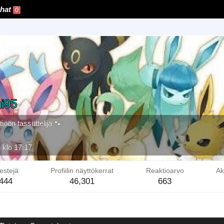
hat
0
i95
iöön tassuttelija 🐾
 klo 17:17
estejä
Profiilin näyttökerrat
Reaktioarvo
Ak
444
46,301
663