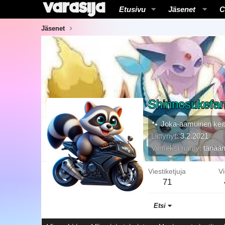
Etusivu
Jäsenet
C
Jäsenet
Shinnosukefan
🐾 Joka-aamuinen keitt
Liittynyt
3.2.2021
Viimeksi nähty
tänään
Viestiketjuja
Vi
71
Etsi