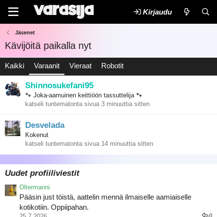
Kirjaudu
Jäsenet
Kävijöitä paikalla nyt
Kaikki
Varaanit
Vieraat
Robotit
Shinnosukefani95
🐾 Joka-aamuinen keittiöön tassuttelija 🐾
katseli tuntematonta sivua
3 minuuttia sitten
Desvelada
Kokenut
katseli tuntematonta sivua
14 minuuttia sitten
Uudet profiiliviestit
Oltermanni
Pääsin just töistä, aattelin mennä ilmaiselle aamiaiselle
kotikotiin. Oppiipahan.
25.7.2026
0