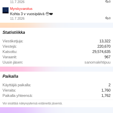
11.7.2026
0
Marjaisat juustokakku palat
Myrskyvaroitus
Kohta 3 v vuosipäivä 🥹❤️
11.7.2026
0
Statistiikka
Viestiketjuja
13,322
Viestejä
220,670
Katsottu
29,574,635
Varaanit
967
Tuli käytyä Itsuyakissa
Uusin jäsen
sanomalehtipuu
Paikalla
Käyttäjiä paikalla
2
Vieraita
1,760
Paikalla yhteensä
1,762
Voi sisältää näkyvyytensä estäneitä jäseniä.