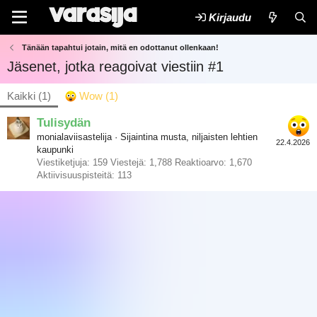
Kirjaudu
Tänään tapahtui jotain, mitä en odottanut ollenkaan!
Jäsenet, jotka reagoivat viestiin #1
Kaikki
(1)
Wow
(1)
Tulisydän
monialaviisastelija
·
Sijaintina
musta, niljaisten lehtien
22.4.2026
kaupunki
Viestiketjuja
159
Viestejä
1,788
Reaktioarvo
1,670
Aktiivisuuspisteitä
113