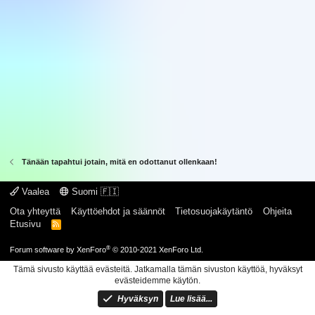
Tänään tapahtui jotain, mitä en odottanut ollenkaan!
Vaalea
Suomi 🇫🇮
Ota yhteyttä
Käyttöehdot ja säännöt
Tietosuojakäytäntö
Ohjeita
Etusivu
R
S
S
®
Forum software by XenForo
© 2010-2021 XenForo Ltd.
Tämä sivusto käyttää evästeitä. Jatkamalla tämän sivuston käyttöä, hyväksyt
evästeidemme käytön.
Hyväksyn
Lue lisää...