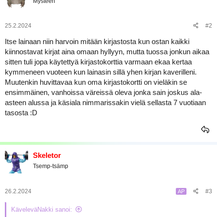
Mysteeri
a
j
a
25.2.2024
#2
Itse lainaan niin harvoin mitään kirjastosta kun ostan kaikki
kiinnostavat kirjat aina omaan hyllyyn, mutta tuossa jonkun aikaa
sitten tuli jopa käytettyä kirjastokorttia varmaan ekaa kertaa
kymmeneen vuoteen kun lainasin sillä yhen kirjan kaverilleni.
Muutenkin huvittavaa kun oma kirjastokortti on vieläkin se
ensimmäinen, vanhoissa väreissä oleva jonka sain joskus ala-
asteen alussa ja käsiala nimmarissakin vielä sellasta 7 vuotiaan
tasosta :D
Skeletor
Tsemp-tsämp
26.2.2024
#3
AP
KäveleväNakki sanoi: