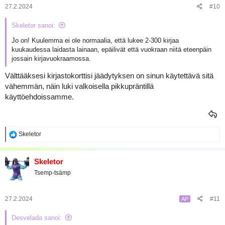
27.2.2024
#10
Skeletor sanoi:
Jo on! Kuulemma ei ole normaalia, että lukee 2-300 kirjaa
kuukaudessa laidasta lainaan, epäilivät että vuokraan niitä eteenpäin
jossain kirjavuokraamossa.
Välttääksesi kirjastokorttisi jäädytyksen on sinun käytettävä sitä
vähemmän, näin luki valkoisella pikkupräntillä
käyttöehdoissamme.
R
Skeletor
e
a
k
Skeletor
t
Tsemp-tsämp
i
o
t
:
27.2.2024
#11
AP
Desvelada sanoi: