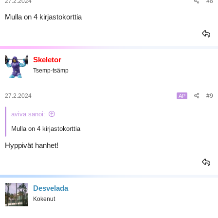
27.2.2024
#8
Mulla on 4 kirjastokorttia
Skeletor
Tsemp-tsämp
27.2.2024
#9
AP
aviva sanoi:
Mulla on 4 kirjastokorttia
Hyppivät hanhet!
Desvelada
Kokenut