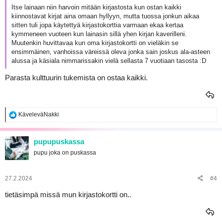
Itse lainaan niin harvoin mitään kirjastosta kun ostan kaikki
kiinnostavat kirjat aina omaan hyllyyn, mutta tuossa jonkun aikaa
sitten tuli jopa käytettyä kirjastokorttia varmaan ekaa kertaa
kymmeneen vuoteen kun lainasin sillä yhen kirjan kaverilleni.
Muutenkin huvittavaa kun oma kirjastokortti on vieläkin se
ensimmäinen, vanhoissa väreissä oleva jonka sain joskus ala-asteen
alussa ja käsiala nimmarissakin vielä sellasta 7 vuotiaan tasosta :D
Parasta kulttuurin tukemista on ostaa kaikki.
R
KäveleväNakki
e
a
k
pupupuskassa
t
pupu joka on puskassa
i
o
t
:
27.2.2024
#4
tietäsimpä missä mun kirjastokortti on..