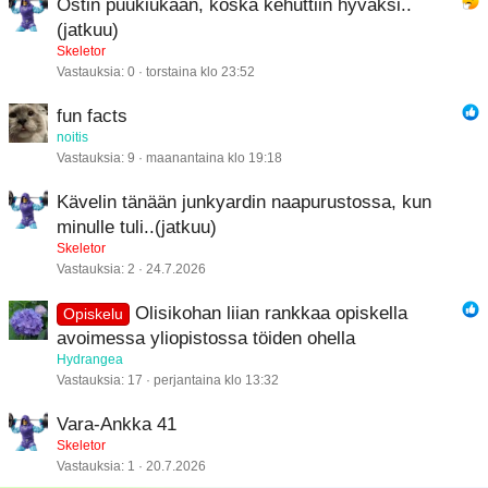
Ostin puukiukaan, koska kehuttiin hyväksi..
Verdana
(jatkuu)
Skeletor
Vastauksia
0
torstaina klo 23:52
fun facts
noitis
Vastauksia
9
maanantaina klo 19:18
Kävelin tänään junkyardin naapurustossa, kun
minulle tuli..(jatkuu)
Skeletor
Vastauksia
2
24.7.2026
Olisikohan liian rankkaa opiskella
Opiskelu
avoimessa yliopistossa töiden ohella
Hydrangea
Vastauksia
17
perjantaina klo 13:32
Vara-Ankka 41
Skeletor
Vastauksia
1
20.7.2026