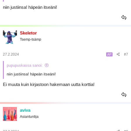
niin justiinsa! häpeän itseäni!
Skeletor
Tsemp-tsämp
27.2.2024
#7
AP
pupupuskassa sanoi:
niin justiinsa! häpeän itseäni!
Ei muuta kuin kirjastoon hakemaan uutta korttia!
aviva
Asiantuntija