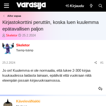
Kirjaudu
Aihe vapaa
Kirjastokorttini peruttiin, koska luen kuulemma
epätavallisen paljon
K
A
Skeletor
25.2.2024
e
l
s
o
Skeletor
k
i
Tsemp-tsämp
u
t
s
u
t
s
25.2.2024
#1
e
p
l
ä
Jo on! Kuulemma ei ole normaalia, että lukee 2-300 kirjaa
u
i
kuukaudessa laidasta lainaan, epäilivät että vuokraan niitä
n
v
eteenpäin jossain kirjavuokraamossa.
a
ä
l
m
o
ä
i
ä
t
r
KäveleväNakki
t
ä