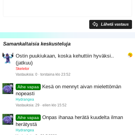
Sisennys
10
Poista luonnos
Keskitä
Book Antiqua
Heading 1
a
Ulonna
12
Courier New
Tasaa oikealle
Heading 2
Georgia
15
Justify text
Lähetä vastaus
Heading 3
18
Tahoma
22
Times New Roman
Samankaltaisia keskusteluja
26
Trebuchet MS
Ostin puukiukaan, koska kehuttiin hyväksi..
Verdana
(jatkuu)
Skeletor
Vastauksia
0
torstaina klo 23:52
Kesä on mennyt aivan mielettömän
Aihe vapaa
nopeasti
Hydrangea
Vastauksia
29
eilen klo 15:52
Onpas ihanaa herätä kuudelta ilman
Aihe vapaa
herätystä
Hydrangea