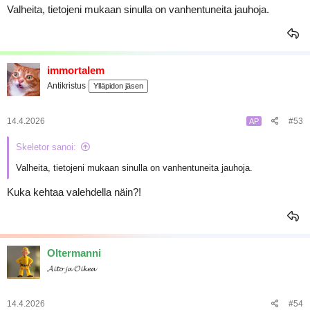
Valheita, tietojeni mukaan sinulla on vanhentuneita jauhoja.
immortalem
Antikristus
Ylläpidon jäsen
14.4.2026
#53
AP
Skeletor sanoi:
Valheita, tietojeni mukaan sinulla on vanhentuneita jauhoja.
Kuka kehtaa valehdella näin?!
Oltermanni
𝓐𝓲𝓽𝓸 𝓳𝓪 𝓞𝓲𝓴𝓮𝓪
14.4.2026
#54