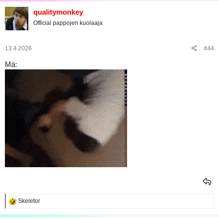
qualitymonkey
Official pappojen kuolaaja
13.4.2026
#44
Mä:
R
Skeletor
e
a