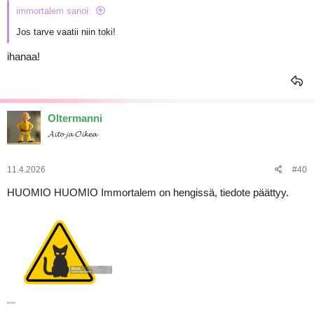
immortalem sanoi:
Jos tarve vaatii niin toki!
ihanaa!
Oltermanni
𝓐𝓲𝓽𝓸 𝓳𝓪 𝓞𝓲𝓴𝓮𝓪
11.4.2026
#40
HUOMIO HUOMIO Immortalem on hengissä, tiedote päättyy.