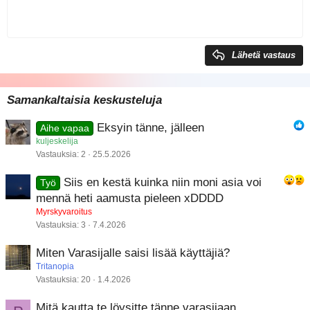
Sisennys
10
Poista luonnos
Keskitä
Book Antiqua
Heading 1
Ulonna
12
Courier New
Tasaa oikealle
Heading 2
Georgia
15
Justify text
Lähetä vastaus
Heading 3
18
Tahoma
22
Times New Roman
Samankaltaisia keskusteluja
26
Trebuchet MS
Eksyin tänne, jälleen
Aihe vapaa
Verdana
kuljeskelija
Vastauksia
2
25.5.2026
Siis en kestä kuinka niin moni asia voi
Työ
mennä heti aamusta pieleen xDDDD
Myrskyvaroitus
Vastauksia
3
7.4.2026
Miten Varasijalle saisi lisää käyttäjiä?
Tritanopia
Vastauksia
20
1.4.2026
Mitä kautta te löysitte tänne varasijaan