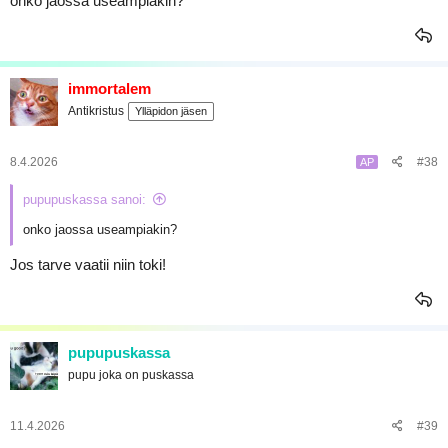
onko jaossa useampiakin?
immortalem
Antikristus
Ylläpidon jäsen
8.4.2026
#38
AP
pupupuskassa sanoi:
onko jaossa useampiakin?
Jos tarve vaatii niin toki!
pupupuskassa
pupu joka on puskassa
11.4.2026
#39