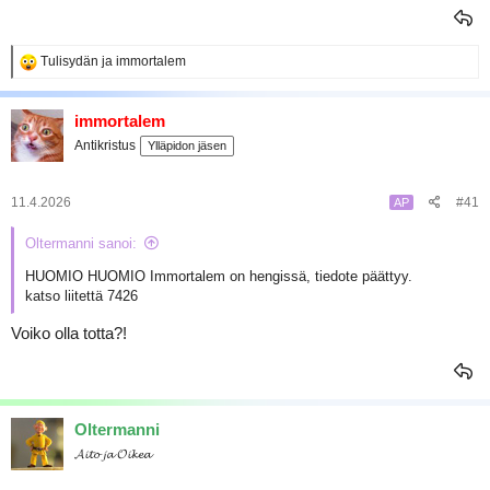
R
Tulisydän
ja
immortalem
e
a
k
immortalem
t
Antikristus
Ylläpidon jäsen
i
o
t
:
11.4.2026
#41
AP
Oltermanni sanoi:
HUOMIO HUOMIO Immortalem on hengissä, tiedote päättyy.
katso liitettä 7426
Voiko olla totta?!
Oltermanni
𝓐𝓲𝓽𝓸 𝓳𝓪 𝓞𝓲𝓴𝓮𝓪