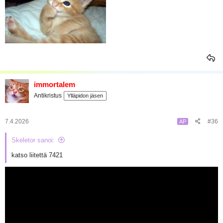
immortalem
Antikristus
Ylläpidon jäsen
7.4.2026
#36
AP
Skeletor sanoi:
katso liitettä 7421