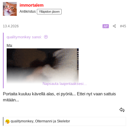
k
immortalem
t
Antikristus
Ylläpidon jäsen
i
o
t
:
13.4.2026
#45
AP
qualitymonkey sanoi:
Mä:
Napsauta laajentaaksesi...
Portaita kuuluu kävellä alas, ei pyöriä... Ettei nyt vaan sattuis
mitään...
R
qualitymonkey
,
Oltermanni
ja
Skeletor
e