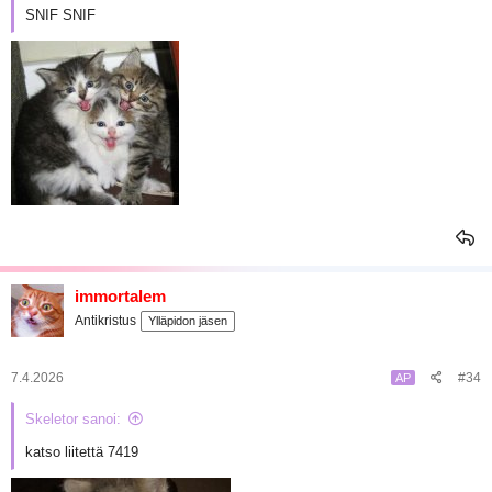
SNIF SNIF
immortalem
Antikristus
Ylläpidon jäsen
7.4.2026
#34
AP
Skeletor sanoi:
katso liitettä 7419