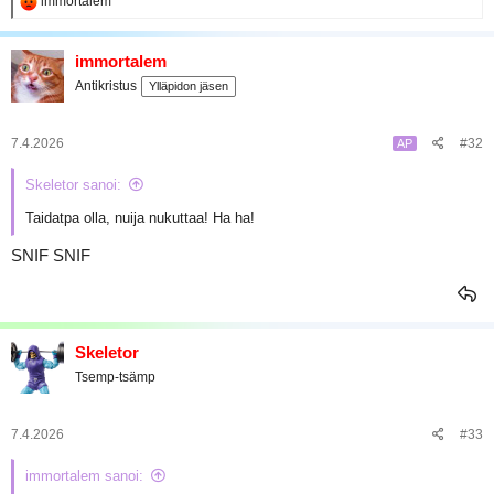
R
immortalem
a
e
a
k
immortalem
t
Antikristus
Ylläpidon jäsen
i
o
t
:
7.4.2026
#32
AP
Skeletor sanoi:
Taidatpa olla, nuija nukuttaa! Ha ha!
SNIF SNIF
Skeletor
Tsemp-tsämp
7.4.2026
#33
immortalem sanoi: