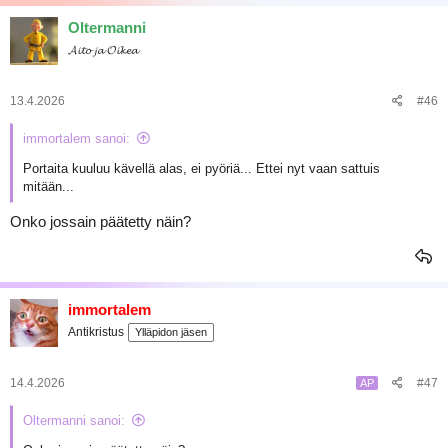
a
k
Oltermanni
t
𝓐𝓲𝓽𝓸 𝓳𝓪 𝓞𝓲𝓴𝓮𝓪
i
o
t
:
13.4.2026
#46
immortalem sanoi:
Portaita kuuluu kävellä alas, ei pyöriä... Ettei nyt vaan sattuis
mitään...
Onko jossain päätetty näin?
immortalem
Antikristus
Ylläpidon jäsen
14.4.2026
#47
AP
Oltermanni sanoi: