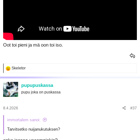
Oot toi pieni ja mä oon toi iso.
R
Skeletor
e
a
k
pupupuskassa
t
pupu joka on puskassa
i
o
t
:
8.4.2026
#37
immortalem sanoi:
Tarvitsetko nuijanukutuksen?