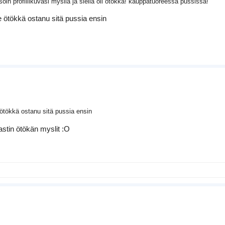
öin profiilikuvasi mysliä ja siellä oli ötökkä! kauppatuoreessa pussissa!
se ötökkä ostanu sitä pussia ensin
e ötökkä ostanu sitä pussia ensin
astin ötökän myslit :O