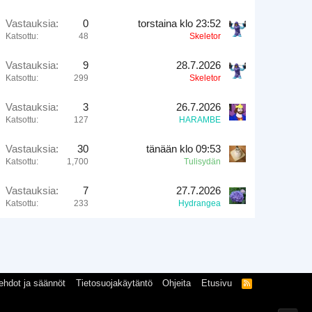
Vastauksia
0
torstaina klo 23:52
Katsottu
48
Skeletor
Vastauksia
9
28.7.2026
Katsottu
299
Skeletor
Vastauksia
3
26.7.2026
Katsottu
127
HARAMBE
Vastauksia
30
tänään klo 09:53
Katsottu
1,700
Tulisydän
Vastauksia
7
27.7.2026
Katsottu
233
Hydrangea
ehdot ja säännöt
Tietosuojakäytäntö
Ohjeita
Etusivu
R
S
S