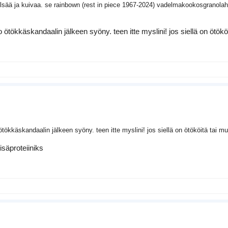
tylsää ja kuivaa. se rainbown (rest in piece 1967-2024) vadelmakookosgranola
ötökkäskandaalin jälkeen syöny. teen itte myslini! jos siellä on ötököi
ökkäskandaalin jälkeen syöny. teen itte myslini! jos siellä on ötököitä tai mu
säproteiiniks