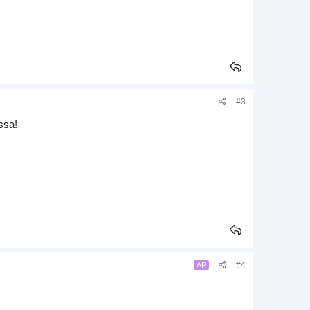
#3
ssa!
#4
AP