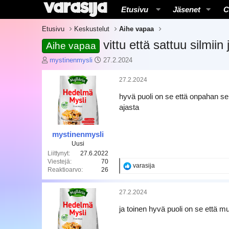
Etusivu
Jäsenet
C
Etusivu
Keskustelut
Aihe vapaa
vittu että sattuu silmiin
Aihe vapaa
K
A
mystinenmysli
27.2.2024
e
l
s
o
27.2.2024
k
i
hyvä puoli on se että onpahan sent
u
t
s
u
ajasta
t
s
e
p
l
ä
mystinenmysli
u
i
Uusi
n
v
Liittynyt
27.6.2022
a
ä
Viestejä
70
R
varasija
Reaktioarvo
26
l
m
e
o
ä
a
i
ä
k
27.2.2024
t
r
t
i
t
ä
ja toinen hyvä puoli on se että m
o
a
t
j