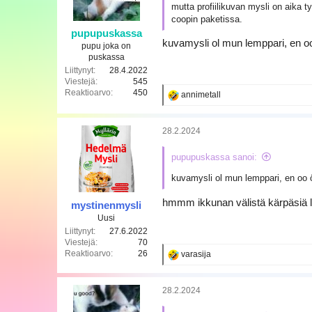
mutta profiilikuvan mysli on aika 
coopin paketissa.
pupupuskassa
kuvamysli ol mun lemppari, en oo 
pupu joka on
puskassa
Liittynyt
28.4.2022
Viestejä
545
Reaktioarvo
450
R
annimetall
e
a
k
28.2.2024
t
i
pupupuskassa sanoi:
o
t
kuvamysli ol mun lemppari, en oo öt
:
hmmm ikkunan välistä kärpäsiä li
mystinenmysli
Uusi
Liittynyt
27.6.2022
Viestejä
70
Reaktioarvo
26
R
varasija
e
a
k
28.2.2024
t
i