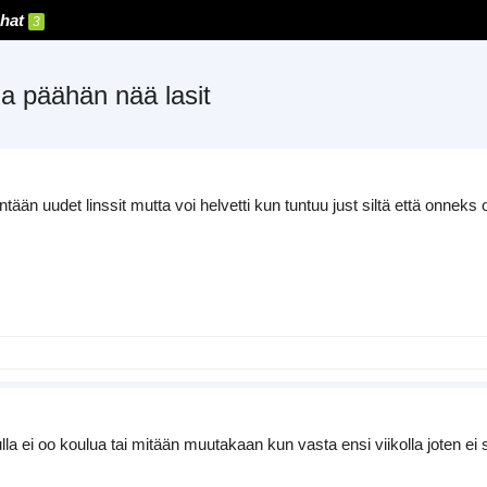
hat
3
 ja päähän nää lasit
ään uudet linssit mutta voi helvetti kun tuntuu just siltä että onneks 
ulla ei oo koulua tai mitään muutakaan kun vasta ensi viikolla joten ei