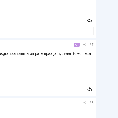
#7
AP
okosgranolahomma on parempaa ja nyt vaan toivon että
#8