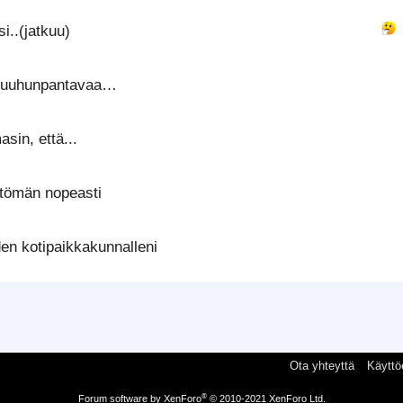
i..(jatkuu)
ä suuhunpantavaa…
asin, että...
tömän nopeasti
en kotipaikkakunnalleni
Ota yhteyttä
Käyttö
®
Forum software by XenForo
© 2010-2021 XenForo Ltd.