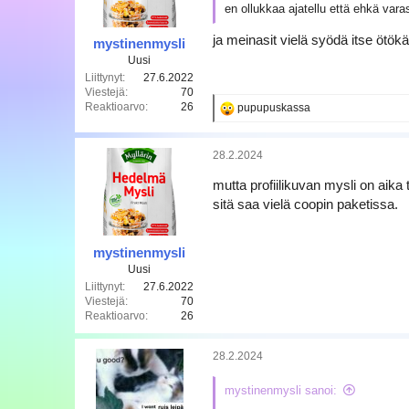
t
en ollukkaa ajatellu että ehkä vara
:
ja meinasit vielä syödä itse ötökän
mystinenmysli
Uusi
Liittynyt
27.6.2022
Viestejä
70
Reaktioarvo
26
R
pupupuskassa
e
a
k
28.2.2024
t
i
mutta profiilikuvan mysli on aik
o
sitä saa vielä coopin paketissa.
t
:
mystinenmysli
Uusi
Liittynyt
27.6.2022
Viestejä
70
Reaktioarvo
26
28.2.2024
mystinenmysli sanoi: