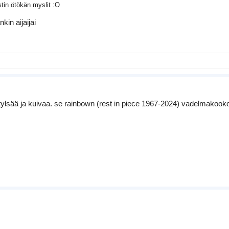
stin ötökän myslit :O
kin aijaijai
a tylsää ja kuivaa. se rainbown (rest in piece 1967-2024) vadelmako