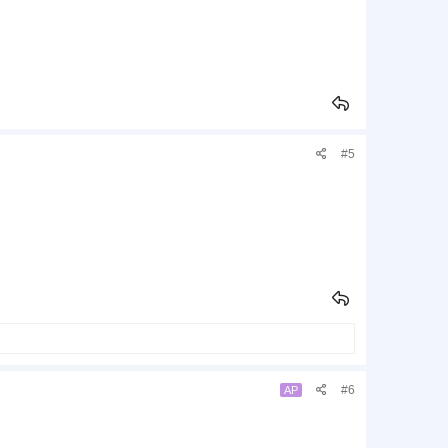
#5
#6
AP