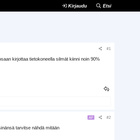
Kirjaudu
Etsi
#1
osaan kirjottaa tietokoneella silmät kiinni noin 90%
#2
AP
 sinänsä tarvitse nähdä mitään