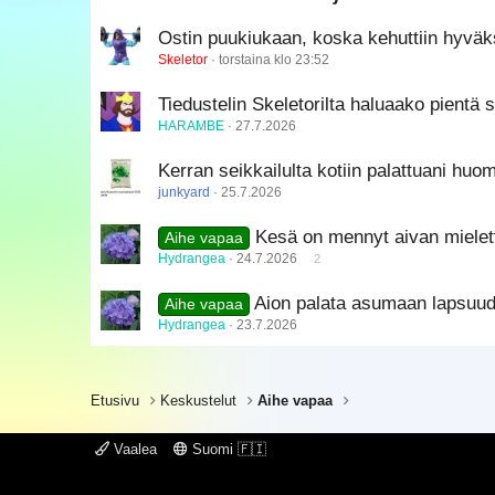
Trebuchet MS
Ostin puukiukaan, koska kehuttiin hyväks
Verdana
Skeletor
torstaina klo 23:52
Tiedustelin Skeletorilta haluaako pient
HARAMBE
27.7.2026
Kerran seikkailulta kotiin palattuani huom
junkyard
25.7.2026
Kesä on mennyt aivan mielet
Aihe vapaa
Hydrangea
24.7.2026
2
Aion palata asumaan lapsuud
Aihe vapaa
Hydrangea
23.7.2026
Etusivu
Keskustelut
Aihe vapaa
Vaalea
Suomi 🇫🇮