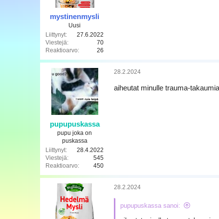
:
a
mystinenmysli
Uusi
Liittynyt
27.6.2022
Viestejä
70
Reaktioarvo
26
28.2.2024
aiheutat minulle trauma-takaumia,
pupupuskassa
pupu joka on
puskassa
Liittynyt
28.4.2022
Viestejä
545
Reaktioarvo
450
28.2.2024
pupupuskassa sanoi: