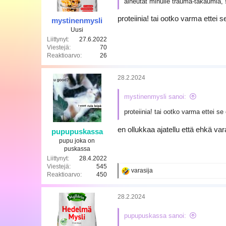
aiheutat minulle trauma-takaumia, s
proteiinia! tai ootko varma ettei 
mystinenmysli
Uusi
Liittynyt
27.6.2022
Viestejä
70
Reaktioarvo
26
28.2.2024
mystinenmysli sanoi:
proteiinia! tai ootko varma ettei s
en ollukkaa ajatellu että ehkä var
pupupuskassa
pupu joka on
puskassa
Liittynyt
28.4.2022
Viestejä
545
R
varasija
Reaktioarvo
450
e
a
k
28.2.2024
t
i
pupupuskassa sanoi:
o