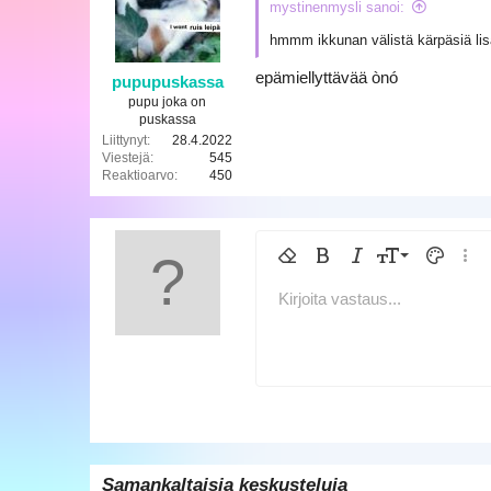
mystinenmysli sanoi:
o
t
hmmm ikkunan välistä kärpäsiä lisä
:
epämiellyttävää ònó
pupupuskassa
pupu joka on
puskassa
Liittynyt
28.4.2022
Viestejä
545
Reaktioarvo
450
9
Poista muotoilu
Lihavoitu
Kursivoitu
Fontin koko
Tekstin v
Lisää
10
Kirjoita vastaus...
Arial
Kirjasintyyli
Lisää taulukko
Lisää vaakasuora viiva
Yliviivattu
Spoileri
Alleviivattu
Koodi
Sisäinen koodi
Sisäinen s
12
Book Antiqua
15
Courier New
18
Georgia
22
Tahoma
26
Times New Roman
Samankaltaisia keskusteluja