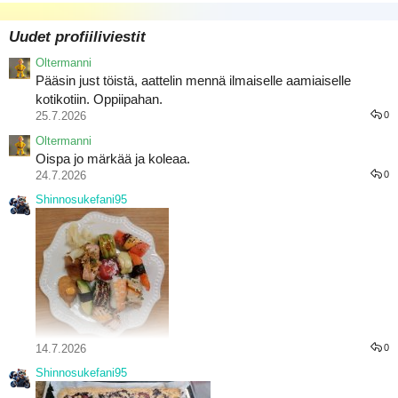
Uudet profiiliviestit
Oltermanni
Pääsin just töistä, aattelin mennä ilmaiselle aamiaiselle
kotikotiin. Oppiipahan.
25.7.2026
0
Oltermanni
Oispa jo märkää ja koleaa.
24.7.2026
0
Shinnosukefani95
14.7.2026
0
Shinnosukefani95