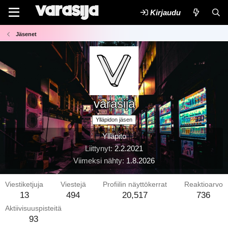
Kirjaudu
Jäsenet
varasija
Ylläpidon jäsen
Ylläpito
Liittynyt
2.2.2021
Viimeksi nähty
1.8.2026
Viestiketjuja
Viestejä
Profiilin näyttökerrat
Reaktioarvo
13
494
20,517
736
Aktiivisuuspisteitä
93