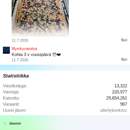
11.7.2026
0
Marjaisat juustokakku palat
Myrskyvaroitus
Kohta 3 v vuosipäivä 🥹❤️
11.7.2026
0
Statistiikka
Viestiketjuja
13,322
Viestejä
220,977
Katsottu
29,654,261
Varaanit
967
Tuli käytyä Itsuyakissa
Uusin jäsen
utterlybonkerz
Jäsenet