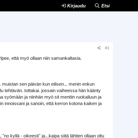
Kirjaudu
Etsi
#1
ylpee, että myö ollaan niin samankaltasia.
ää. muistan sen päivän kun eilisen... menin enkun
u tehtävän. tottakai. jossain vaiheessa hän käänty
aa syömään ja niinhän myö sit mentiin ruokailuun ja
olin innoissani ja sanoin, että kerron kotona kaiken ja
"no kyllä - oikeesti" ja...kaipa siitä lähtien ollaan oltu