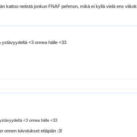
itän kattoo netistä jonkun FNAF pehmon, mikä ei kyllä vielä ens viikoks
ja ystävyydeltä <3 onnea hälle <33
a ystävyydeltä <3 onnea hälle <33
än onnen toivotukset etiäpäin :3!