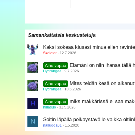
15
Courier New
18
Georgia
22
Tahoma
26
Times New Roman
Samankaltaisia keskusteluja
Trebuchet MS
Kaksi sokeaa kiusasi minua eilen ravinte
Verdana
Skeletor
12.7.2026
Elämäni on niin ihanaa tällä h
Aihe vapaa
Hydrangea
9.7.2026
Mites teidän kesä on alkanut
Aihe vapaa
Hydrangea
10.6.2026
miks mäkkärissä ei saa makoi
H
Aihe vapaa
hillasuo
31.5.2026
Soitin läpällä poikaystävälle vaikka oltii
N
nalluqqa01
1.5.2026