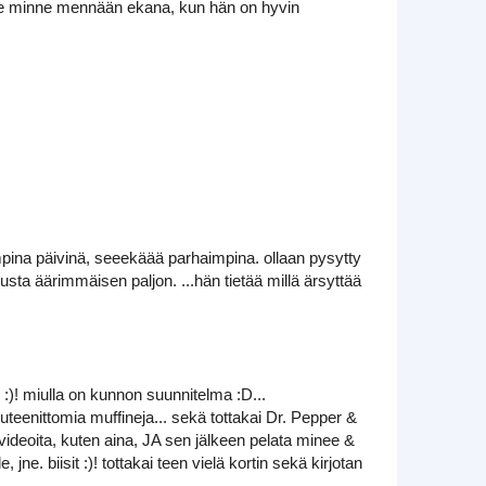
n se minne mennään ekana, kun hän on hyvin
ina päivinä, seeekäää parhaimpina. ollaan pysytty
iusta äärimmäisen paljon. ...hän tietää millä ärsyttää
 :)! miulla on kunnon suunnitelma :D...
luteenittomia muffineja... sekä tottakai Dr. Pepper &
n videoita, kuten aina, JA sen jälkeen pelata minee &
e. biisit :)! tottakai teen vielä kortin sekä kirjotan