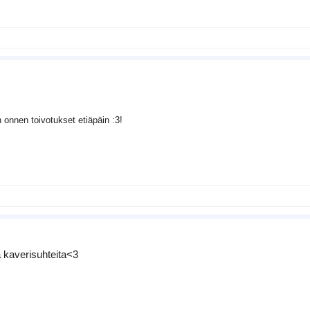
n onnen toivotukset etiäpäin :3!
a kaverisuhteita<3