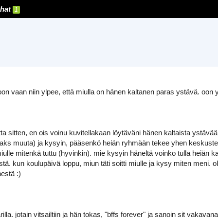
hat
1
! oon vaan niin ylpee, että miulla on hänen kaltanen paras ystävä. oon 
tta sitten, en ois voinu kuvitellakaan löytäväni hänen kaltaista ystäv
i kaks muuta) ja kysyin, pääsenkö heiän ryhmään tekee yhen keskustel
lle mitenkä tuttu (hyvinkin). mie kysyin häneltä voinko tulla heiän k
eistä. kun koulupäivä loppu, miun täti soitti miulle ja kysy miten meni. 
estä :)
la. jotain vitsailtiin ja hän tokas, "bffs forever" ja sanoin sit vakavana, 