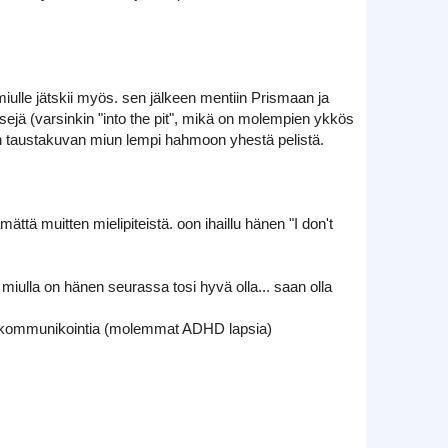
miulle jätskii myös. sen jälkeen mentiin Prismaan ja
iisejä (varsinkin "into the pit", mikä on molempien ykkös
ikan taustakuvan miun lempi hahmoon yhestä pelistä.
ättä muitten mielipiteistä. oon ihaillu hänen "I don't
miulla on hänen seurassa tosi hyvä olla... saan olla
a & kommunikointia (molemmat ADHD lapsia)