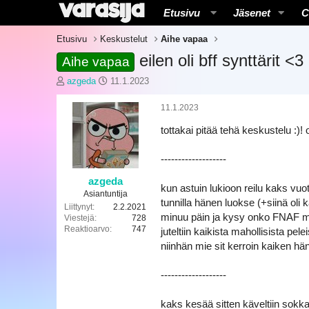
Etusivu
Jäsenet
C
Etusivu
Keskustelut
Aihe vapaa
eilen oli bff synttärit <3
Aihe vapaa
K
A
azgeda
11.1.2023
e
l
s
o
11.1.2023
k
i
tottakai pitää tehä keskustelu :)
u
t
s
u
t
s
-----‐-------------
e
p
l
ä
azgeda
kun astuin lukioon reilu kaks vuo
u
i
Asiantuntija
tunnilla hänen luokse (+siinä ol
n
v
Liittynyt
2.2.2021
minuu päin ja kysy onko FNAF miu
a
ä
Viestejä
728
Reaktioarvo
747
l
m
juteltiin kaikista mahollisista pel
o
ä
niinhän mie sit kerroin kaiken hän
i
ä
t
r
-----‐-------------
t
ä
a
kaks kesää sitten käveltiin sokkaril
j