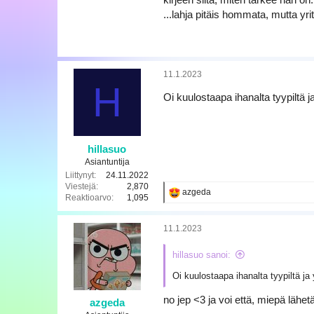
...lahja pitäis hommata, mutta yr
11.1.2023
H
Oi kuulostaapa ihanalta tyypiltä 
hillasuo
Asiantuntija
Liittynyt
24.11.2022
Viestejä
2,870
R
azgeda
Reaktioarvo
1,095
e
a
k
11.1.2023
t
i
hillasuo sanoi:
o
t
Oi kuulostaapa ihanalta tyypiltä j
:
no jep <3 ja voi että, miepä lähet
azgeda