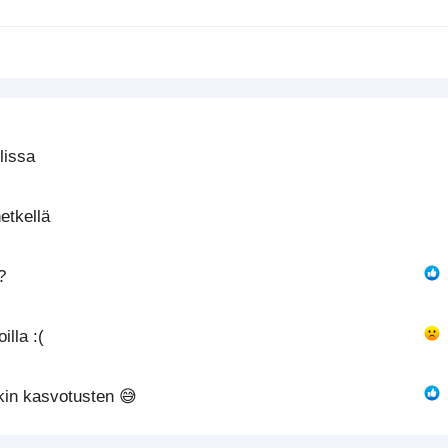
Justify text
Ulonna
Heading 3
lissa
etkellä
?
lla :(
nkin kasvotusten 😅