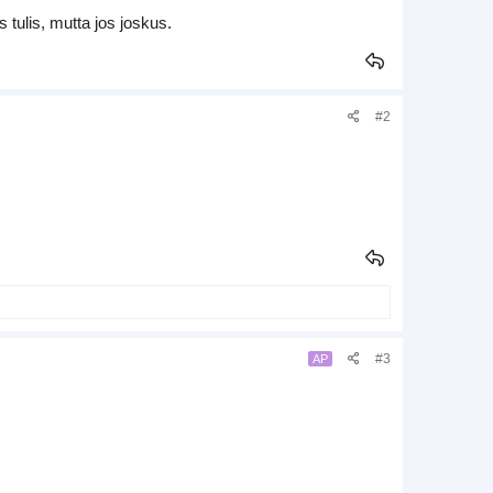
 tulis, mutta jos joskus.
#2
#3
AP