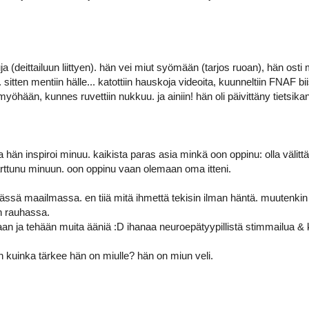
 (deittailuun liittyen). hän vei miut syömään (tarjos ruoan), hän osti 
 sitten mentiin hälle... katottiin hauskoja videoita, kuunneltiin FNAF b
i myöhään, kunnes ruvettiin nukkuu. ja ainiin! hän oli päivittäny tiets
a hän inspiroi minuu. kaikista paras asia minkä oon oppinu: olla välittäm
tarttunu minuun. oon oppinu vaan olemaan oma itteni.
tässä maailmassa. en tiiä mitä ihmettä tekisin ilman häntä. muutenkin 
an rauhassa.
etaan ja tehään muita ääniä :D ihanaa neuroepätyypillistä stimmailu
n kuinka tärkee hän on miulle? hän on miun veli.