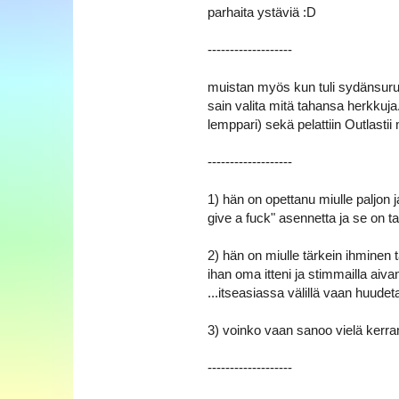
a
parhaita ystäviä :D
-----‐-------------
muistan myös kun tuli sydänsuruja
sain valita mitä tahansa herkkuja.
lemppari) sekä pelattiin Outlasti
-----‐-------------
1) hän on opettanu miulle paljon j
give a fuck" asennetta ja se on 
2) hän on miulle tärkein ihminen 
ihan oma itteni ja stimmailla aiv
...itseasiassa välillä vaan huud
3) voinko vaan sanoo vielä kerra
-----‐-------------