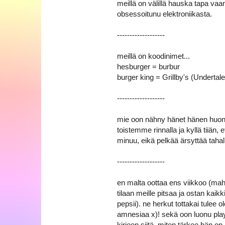
meillä on välillä hauska tapa va
obsessoitunu elektroniikasta.
-----‐-------------
meillä on koodinimet...
hesburger = burbur
burger king = Grillby's (Undertale
-----‐-------------
mie oon nähny hänet hänen huono
toistemme rinnalla ja kyllä tiiän,
minuu, eikä pelkää ärsyttää tahal
-----‐-------------
en malta oottaa ens viikkoo (maho
tilaan meille pitsaa ja ostan kaik
pepsii). ne herkut tottakai tulee 
amnesiaa x)! sekä oon luonu playli
kirjeen siitä, miten tärkee hän on.