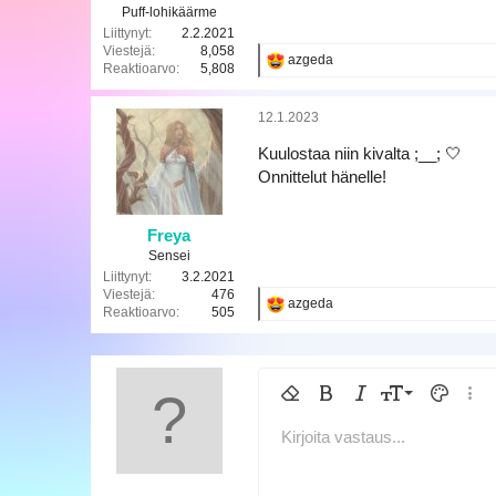
Puff-lohikäärme
Liittynyt
2.2.2021
Viestejä
8,058
R
azgeda
Reaktioarvo
5,808
e
a
k
12.1.2023
t
i
Kuulostaa niin kivalta ;__; 🤍
o
Onnittelut hänelle!
t
:
Freya
Sensei
Liittynyt
3.2.2021
Viestejä
476
R
azgeda
Reaktioarvo
505
e
a
k
t
i
9
Poista muotoilu
Lihavoitu
Kursivoitu
Fontin koko
Tekstin v
Lisää
o
t
10
Kirjoita vastaus...
Arial
Kirjasintyyli
Lisää taulukko
Lisää vaakasuora viiva
Yliviivattu
Spoileri
Alleviivattu
Koodi
Sisäinen koodi
Sisäinen s
:
12
Book Antiqua