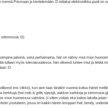
an mennä Prismaan ja kiertelemään :D tottakai elektroniikka puoli o
 referenssiä :D)
impina päivinä, sekä parhaimpina. hän on nähny miut miun huonoimp
 että tullaan myös tulevaisuudessa. hän oikeesti tuntee miut ja tietää m
laan :D
llisesti ens viikko), kun aion taas tänäkin vuonna kuttuu hänet meille
kia herkkuja (hot rods & grills sipsejä, aakkos karkkeja ja semmosia g
olee miun huoneessa valmiina :)! sitten voitais eka kattoo lakolta jotai
stin youtubeen, jossa on kaikki hänen lemppari fnaf, bendy, undertale, jn