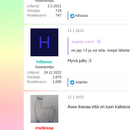
Asiantuntija
Liittynyt
2.2.2021
Viestejä
728
Reaktioarvo
747
R
hillasuo
e
a
k
11.1.2023
t
H
i
azgeda sanoi:
o
t
no jep <3 ja voi että, miepä lähetä
:
Hyvä juttu :3
hillasuo
Asiantuntija
Liittynyt
24.11.2022
Viestejä
2,870
Reaktioarvo
1,095
R
azgeda
e
a
k
12.1.2023
t
i
Aww ihanaa että on tuon kaltaisi
o
t
:
irwikissa